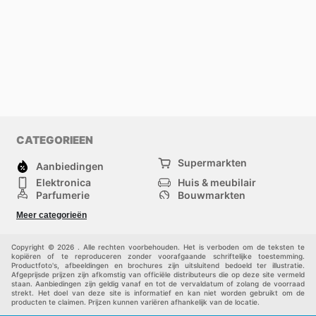
CATEGORIEEN
Supermarkten
Aanbiedingen
Elektronica
Huis & meubilair
Parfumerie
Bouwmarkten
Mode
Sport
Meer categorieën
Kinderen
Huisdieren
Andere
Copyright © 2026 . Alle rechten voorbehouden. Het is verboden om de teksten te
kopiëren of te reproduceren zonder voorafgaande schriftelijke toestemming.
Productfoto's, afbeeldingen en brochures zijn uitsluitend bedoeld ter illustratie.
Afgeprijsde prijzen zijn afkomstig van officiële distributeurs die op deze site vermeld
staan. Aanbiedingen zijn geldig vanaf en tot de vervaldatum of zolang de voorraad
strekt. Het doel van deze site is informatief en kan niet worden gebruikt om de
producten te claimen. Prijzen kunnen variëren afhankelijk van de locatie.