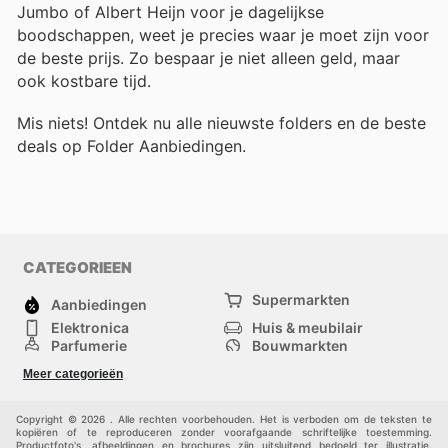
Jumbo of Albert Heijn voor je dagelijkse
boodschappen, weet je precies waar je moet zijn voor
de beste prijs. Zo bespaar je niet alleen geld, maar
ook kostbare tijd.
Mis niets! Ontdek nu alle nieuwste folders en de beste
deals op Folder Aanbiedingen.
CATEGORIEEN
Supermarkten
Aanbiedingen
Elektronica
Huis & meubilair
Parfumerie
Bouwmarkten
Mode
Sport
Meer categorieën
Kinderen
Huisdieren
Andere
Copyright © 2026 . Alle rechten voorbehouden. Het is verboden om de teksten te
kopiëren of te reproduceren zonder voorafgaande schriftelijke toestemming.
Productfoto's, afbeeldingen en brochures zijn uitsluitend bedoeld ter illustratie.