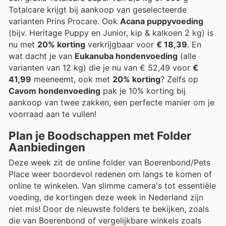
Totalcare krijgt bij aankoop van geselecteerde
varianten Prins Procare. Ook
Acana puppyvoeding
(bijv. Heritage Puppy en Junior, kip & kalkoen 2 kg) is
nu met
20% korting
verkrijgbaar voor
€ 18,39
. En
wat dacht je van
Eukanuba hondenvoeding
(alle
varianten van 12 kg) die je nu van € 52,49 voor
€
41,99
meeneemt, ook met
20% korting
? Zelfs op
Cavom hondenvoeding
pak je 10% korting bij
aankoop van twee zakken, een perfecte manier om je
voorraad aan te vullen!
Plan je Boodschappen met Folder
Aanbiedingen
Deze week zit de online folder van Boerenbond/Pets
Place weer boordevol redenen om langs te komen of
online te winkelen. Van slimme camera's tot essentiële
voeding, de kortingen deze week in Nederland zijn
niet mis! Door de nieuwste folders te bekijken, zoals
die van Boerenbond of vergelijkbare winkels zoals