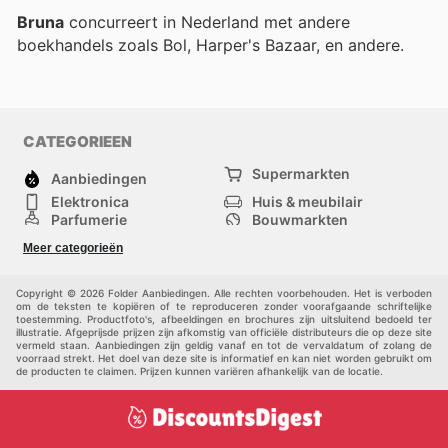
Bruna
concurreert in Nederland met andere
boekhandels zoals Bol, Harper's Bazaar, en andere.
CATEGORIEEN
Supermarkten
Aanbiedingen
Elektronica
Huis & meubilair
Parfumerie
Bouwmarkten
Mode
Sport
Meer categorieën
Kinderen
Huisdieren
Andere
Copyright © 2026 Folder Aanbiedingen. Alle rechten voorbehouden. Het is verboden
om de teksten te kopiëren of te reproduceren zonder voorafgaande schriftelijke
toestemming. Productfoto's, afbeeldingen en brochures zijn uitsluitend bedoeld ter
illustratie. Afgeprijsde prijzen zijn afkomstig van officiële distributeurs die op deze site
vermeld staan. Aanbiedingen zijn geldig vanaf en tot de vervaldatum of zolang de
voorraad strekt. Het doel van deze site is informatief en kan niet worden gebruikt om
de producten te claimen. Prijzen kunnen variëren afhankelijk van de locatie.