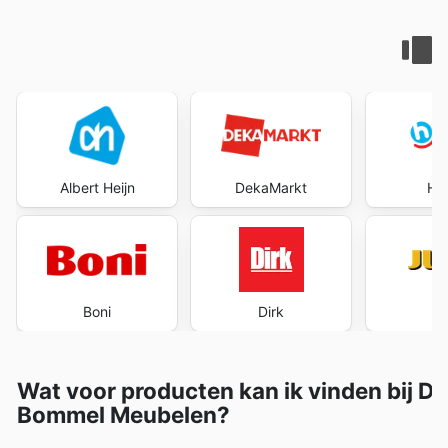
Albert Heijn
DekaMarkt
Ho
Boni
Dirk
J
Wat voor producten kan ik vinden bij De
Bommel Meubelen?