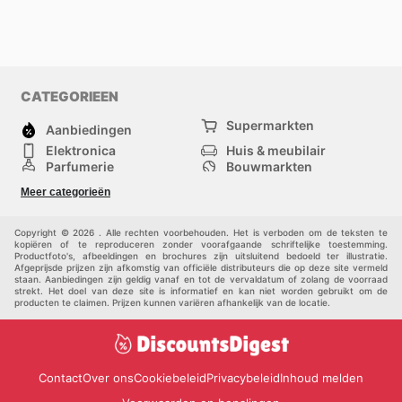
CATEGORIEEN
Supermarkten
Aanbiedingen
Elektronica
Huis & meubilair
Parfumerie
Bouwmarkten
Mode
Sport
Meer categorieën
Kinderen
Huisdieren
Andere
Copyright © 2026 . Alle rechten voorbehouden. Het is verboden om de teksten te
kopiëren of te reproduceren zonder voorafgaande schriftelijke toestemming.
Productfoto's, afbeeldingen en brochures zijn uitsluitend bedoeld ter illustratie.
Afgeprijsde prijzen zijn afkomstig van officiële distributeurs die op deze site vermeld
staan. Aanbiedingen zijn geldig vanaf en tot de vervaldatum of zolang de voorraad
strekt. Het doel van deze site is informatief en kan niet worden gebruikt om de
producten te claimen. Prijzen kunnen variëren afhankelijk van de locatie.
Contact
Over ons
Cookiebeleid
Privacybeleid
Inhoud melden