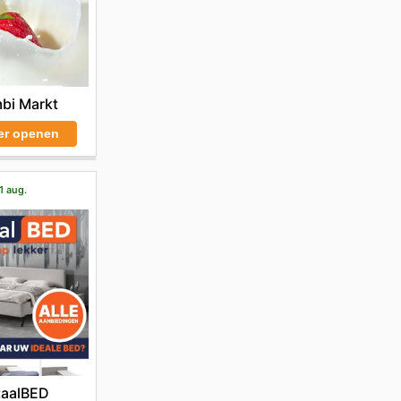
bi Markt
er openen
1 aug.
taalBED