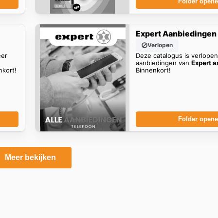
Folder open
Expert Aanbiedingen
Verlopen
eer
Deze catalogus is verlope
aanbiedingen van
Expert 
kort!
Binnenkort!
Folder open
Meer bekijken