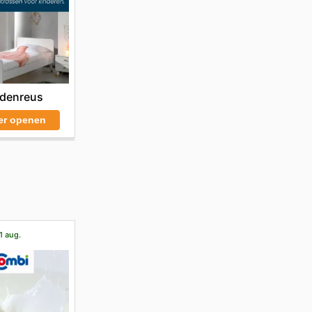
denreus
er openen
1 aug.