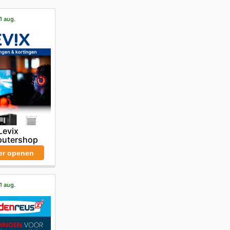
1 aug.
Levix
utershop
er openen
1 aug.