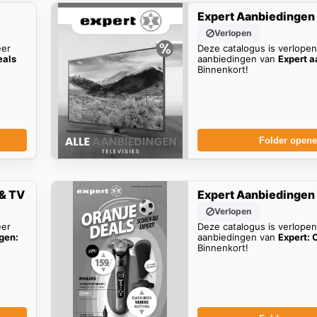
Expert Aanbiedingen
Verlopen
eer
Deze catalogus is verlope
eals
aanbiedingen van
Expert 
Binnenkort!
Folder open
 & TV
Expert Aanbiedingen
Verlopen
eer
Deze catalogus is verlope
gen:
aanbiedingen van
Expert: 
Binnenkort!