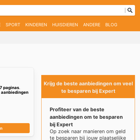
E
SPORT
KINDEREN
HUISDIEREN
ANDERE
BLOG
Krijg de beste aanbiedingen om veel
7 paginas
.
te besparen bij Expert
t aanbiedingen
Profiteer van de beste
aanbiedingen om te besparen
bij Expert
en
Op zoek naar manieren om geld
te besparen bij jouw plaatselijke