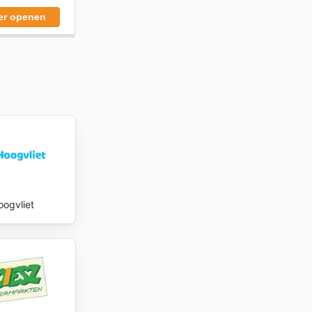
er openen
oogvliet