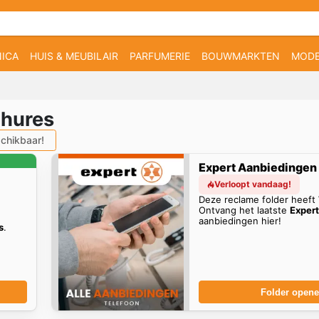
ICA
HUIS & MEUBILAIR
PARFUMERIE
BOUWMARKTEN
MOD
chures
chikbaar!
Expert Aanbiedingen
Verloopt vandaag!
Deze reclame folder heeft
Ontvang het laatste
Exper
aanbiedingen hier!
s
.
Folder open