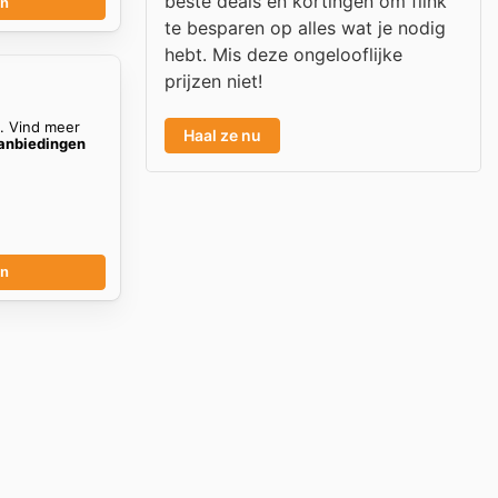
beste deals en kortingen om flink
en
te besparen op alles wat je nodig
hebt. Mis deze ongelooflijke
prijzen niet!
n. Vind meer
Haal ze nu
aanbiedingen
en