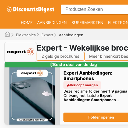
HOME
AANBIEDINGEN
SUPERMARKTEN
ELEKTRON
Elektronica
Expert
Aanbiedingen
Expert - Wekelijkse bro
2 geldige brochures
Meer binnenkort bes
Beste deal van de dag
Expert Aanbiedingen:
Smartphones
Verloopt morgen
Deze reclame folder heeft
9 pagina
Ontvang het laatste
Expert
Aanbiedingen: Smartphones
aanbiedingen hier!
Folder openen