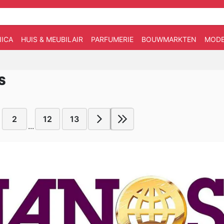
ICA
HUIS & MEUBILAIR
PARFUMERIE
BOUWMARKTEN
MOD
S
2
12
13
...