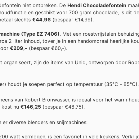
efontein niet ontbreken. De
Hendi Chocoladefontein
maak
mhoudfunctie en geschikt voor 700 gram chocolade, is dit d
etaal slechts
€44,96
(bespaar €14,99).
smachine (Type EZ 7406)
. Met een roestvrijstalen behuizin
a 2 liter inhoud, tover je in een handomdraai heerlijke ko
 voor
€209,-
(bespaar €60,-).
t organiseert, zijn de items van Uniq, ontworpen door Rob
iter) houdt je soepen perfect op temperatuur (35°C - 85°C
veneens van Robert Bronwasser, is ideaal voor het warm ho
 kost nu
€146,25
(bespaar €48,75).
n er diverse blenders en snijmachines:
200 watt vermogen, is een favoriet in vele keukens. Verkrij