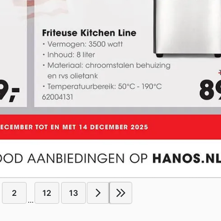
2
12
13
...