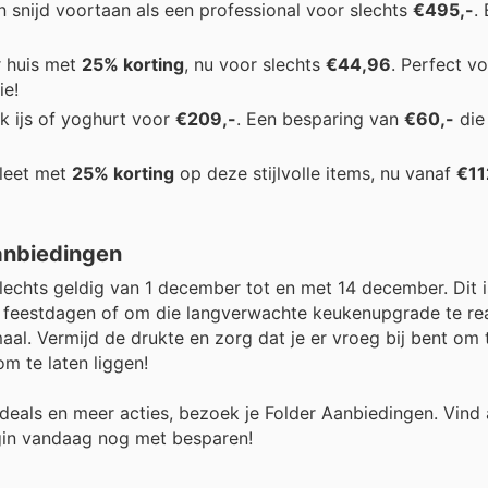
 snijd voortaan als een professional voor slechts
€495,-
.
r huis met
25% korting
, nu voor slechts
€44,96
. Perfect v
ie!
k ijs of yoghurt voor
€209,-
. Een besparing van
€60,-
die
leet met
25% korting
op deze stijlvolle items, nu vanaf
€11
anbiedingen
slechts geldig van 1 december tot en met 14 december. Dit is
estdagen of om die langverwachte keukenupgrade te real
al. Vermijd de drukte en zorg dat je er vroeg bij bent om t
m te laten liggen!
deals en meer acties, bezoek je Folder Aanbiedingen. Vind 
gin vandaag nog met besparen!