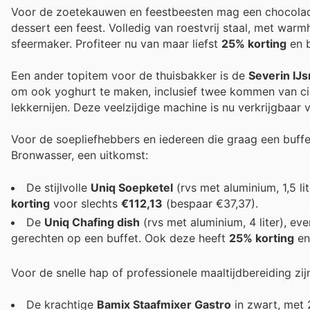
Voor de zoetekauwen en feestbeesten mag een chocolad
dessert een feest. Volledig van roestvrij staal, met war
sfeermaker. Profiteer nu van maar liefst
25% korting
en b
Een ander topitem voor de thuisbakker is de
Severin IJ
om ook yoghurt te maken, inclusief twee kommen van circ
lekkernijen. Deze veelzijdige machine is nu verkrijgbaar
Voor de soepliefhebbers en iedereen die graag een buffe
Bronwasser, een uitkomst:
De stijlvolle
Uniq Soepketel
(rvs met aluminium, 1,5 l
korting
voor slechts
€112,13
(bespaar €37,37).
De
Uniq Chafing dish
(rvs met aluminium, 4 liter), e
gerechten op een buffet. Ook deze heeft
25% korting
en
Voor de snelle hap of professionele maaltijdbereiding zij
De krachtige
Bamix Staafmixer Gastro
in zwart, met 