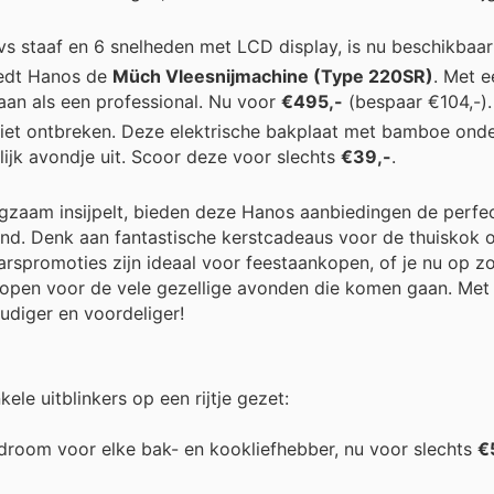
vs staaf en 6 snelheden met LCD display, is nu beschikbaa
iedt Hanos de
Müch Vleesnijmachine (Type 220SR)
. Met 
taan als een professional. Nu voor
€495,-
(bespaar €104,-).
iet ontbreken. Deze elektrische bakplaat met bamboe onde
lijk avondje uit. Scoor deze voor slechts
€39,-
.
gzaam insijpelt, bieden deze Hanos aanbiedingen de perfe
d. Denk aan fantastische kerstcadeaus voor de thuiskok o
arspromoties zijn ideaal voor feestaankopen, of je nu op z
kopen voor de vele gezellige avonden die komen gaan. Met
udiger en voordeliger!
le uitblinkers op een rijtje gezet:
droom voor elke bak- en kookliefhebber, nu voor slechts
€