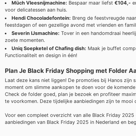
Müch Vleesnijmachine:
Bespaar maar liefst
€104,-
en
voor delicatessen aan huis.
Hendi Chocoladefontein:
Breng de feestvreugde naa
feestdagen of een gezellige avond met vrienden en famil
Severin IJsmachine:
Tover in een handomdraai heerlij
zoete momenten.
Uniq Soepketel of Chafing dish:
Maak je buffet comp
Functionaliteit en design in één!
Plan Je Black Friday Shopping met Folder A
Laat deze kans niet liggen! De promoties bij Hanos zijn 
moment om slimme aankopen te doen voor de komende fe
Check de folder goed, plan je bezoek en profiteer maxima
te voorkomen. Deze tijdelijke aanbiedingen zijn te mooi o
Voor een compleet overzicht van alle Black Friday 2025 
aanbiedingen van Black Friday 2025 in Nederland en be