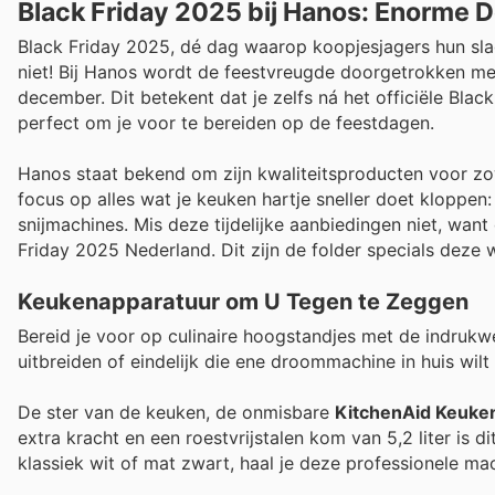
Black Friday 2025 bij Hanos: Enorme D
Black Friday 2025, dé dag waarop koopjesjagers hun slag
niet! Bij Hanos wordt de feestvreugde doorgetrokken me
december. Dit betekent dat je zelfs ná het officiële Bl
perfect om je voor te bereiden op de feestdagen.
Hanos staat bekend om zijn kwaliteitsproducten voor zow
focus op alles wat je keuken hartje sneller doet kloppen:
snijmachines. Mis deze tijdelijke aanbiedingen niet, want
Friday 2025 Nederland. Dit zijn de folder specials deze
Keukenapparatuur om U Tegen te Zeggen
Bereid je voor op culinaire hoogstandjes met de indrukw
uitbreiden of eindelijk die ene droommachine in huis wil
De ster van de keuken, de onmisbare
KitchenAid Keuke
extra kracht en een roestvrijstalen kom van 5,2 liter is di
klassiek wit of mat zwart, haal je deze professionele ma