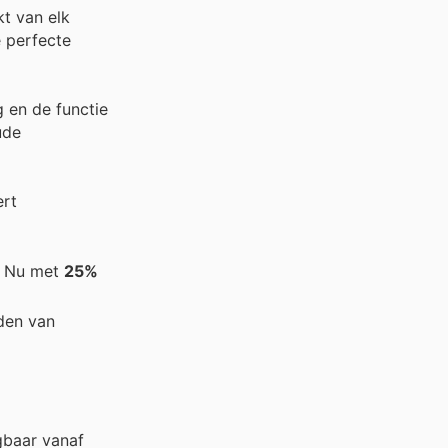
t van elk
e perfecte
g en de functie
ude
ert
). Nu met
25%
uden van
gbaar vanaf