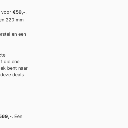
r voor
€59,-
.
een 220 mm
rstel en een
cte
f die ene
oek bent naar
 deze deals
569,-
. Een