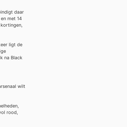
indigt daar
 en met 14
 kortingen,
eer ligt de
ige
ak na Black
rsenaal wilt
nelheden,
vol rood,