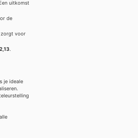
 Een uitkomst
oor de
 zorgt voor
2,13
.
 je ideale
iseren.
eleurstelling
alle