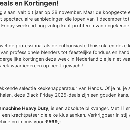
eals en Kortingen!
 slaan, valt dit jaar op 28 november. Maar de koopgekte e
t spectaculaire aanbiedingen die lopen van 1 december tot
ack Friday weekend nog volop kunt profiteren van ongekende
el de professional als de enthousiaste thuiskok, en deze k
 van professionele blenders tot feestelijke fondues en hand
 dergelijke kortingen deze week in Nederland zie je niet va
 week waar iedereen op heeft gewacht!
ekkende selectie keukenapparatuur van Hanos. Of je nu je a
t halen, deze Black Friday 2025-deals zijn een gouden kans.
nmachine Heavy Duty
, is een absolute blikvanger. Met 11 s
t een krachtpatser die elke klus aankan. Verkrijgbaar in stijl
chine nu in huis voor
€569,-
.