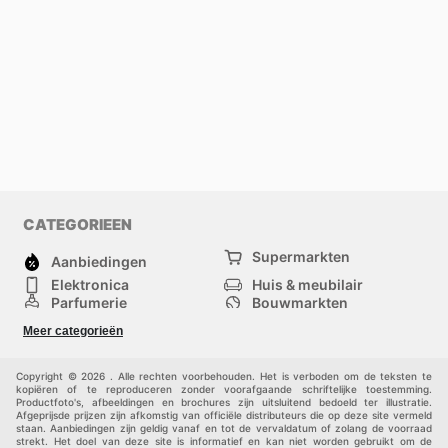
CATEGORIEEN
Supermarkten
Aanbiedingen
Elektronica
Huis & meubilair
Parfumerie
Bouwmarkten
Mode
Sport
Meer categorieën
Kinderen
Huisdieren
Andere
Copyright © 2026 . Alle rechten voorbehouden. Het is verboden om de teksten te
kopiëren of te reproduceren zonder voorafgaande schriftelijke toestemming.
Productfoto's, afbeeldingen en brochures zijn uitsluitend bedoeld ter illustratie.
Afgeprijsde prijzen zijn afkomstig van officiële distributeurs die op deze site vermeld
staan. Aanbiedingen zijn geldig vanaf en tot de vervaldatum of zolang de voorraad
strekt. Het doel van deze site is informatief en kan niet worden gebruikt om de