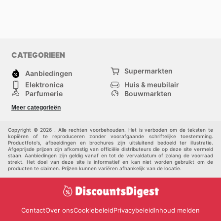
CATEGORIEEN
Supermarkten
Aanbiedingen
Elektronica
Huis & meubilair
Parfumerie
Bouwmarkten
Mode
Sport
Meer categorieën
Kinderen
Huisdieren
Andere
Copyright © 2026 . Alle rechten voorbehouden. Het is verboden om de teksten te
kopiëren of te reproduceren zonder voorafgaande schriftelijke toestemming.
Productfoto's, afbeeldingen en brochures zijn uitsluitend bedoeld ter illustratie.
Afgeprijsde prijzen zijn afkomstig van officiële distributeurs die op deze site vermeld
staan. Aanbiedingen zijn geldig vanaf en tot de vervaldatum of zolang de voorraad
strekt. Het doel van deze site is informatief en kan niet worden gebruikt om de
producten te claimen. Prijzen kunnen variëren afhankelijk van de locatie.
Contact
Over ons
Cookiebeleid
Privacybeleid
Inhoud melden