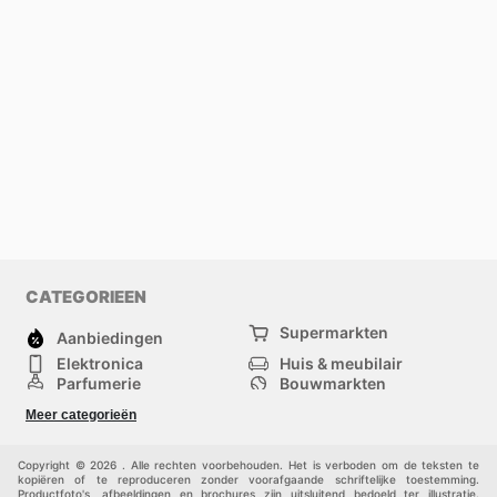
CATEGORIEEN
Supermarkten
Aanbiedingen
Elektronica
Huis & meubilair
Parfumerie
Bouwmarkten
Mode
Sport
Meer categorieën
Kinderen
Huisdieren
Andere
Copyright © 2026 . Alle rechten voorbehouden. Het is verboden om de teksten te
kopiëren of te reproduceren zonder voorafgaande schriftelijke toestemming.
Productfoto's, afbeeldingen en brochures zijn uitsluitend bedoeld ter illustratie.