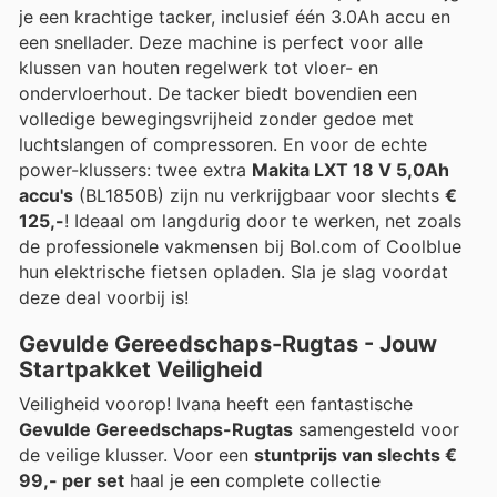
je een krachtige tacker, inclusief één 3.0Ah accu en
een snellader. Deze machine is perfect voor alle
klussen van houten regelwerk tot vloer- en
ondervloerhout. De tacker biedt bovendien een
volledige bewegingsvrijheid zonder gedoe met
luchtslangen of compressoren. En voor de echte
power-klussers: twee extra
Makita LXT 18 V 5,0Ah
accu's
(BL1850B) zijn nu verkrijgbaar voor slechts
€
125,-
! Ideaal om langdurig door te werken, net zoals
de professionele vakmensen bij Bol.com of Coolblue
hun elektrische fietsen opladen. Sla je slag voordat
deze deal voorbij is!
Gevulde Gereedschaps-Rugtas - Jouw
Startpakket Veiligheid
Veiligheid voorop! Ivana heeft een fantastische
Gevulde Gereedschaps-Rugtas
samengesteld voor
de veilige klusser. Voor een
stuntprijs van slechts €
99,- per set
haal je een complete collectie