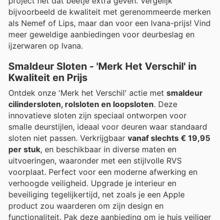
project net dat beetje extra geven. Vergelijk
bijvoorbeeld de kwaliteit met gerenommeerde merken
als Nemef of Lips, maar dan voor een Ivana-prijs! Vind
meer geweldige aanbiedingen voor deurbeslag en
ijzerwaren op Ivana.
Smaldeur Sloten - 'Merk Het Verschil' in
Kwaliteit en Prijs
Ontdek onze 'Merk het Verschil' actie met
smaldeur
cilindersloten, rolsloten en loopsloten
. Deze
innovatieve sloten zijn speciaal ontworpen voor
smalle deurstijlen, ideaal voor deuren waar standaard
sloten niet passen. Verkrijgbaar
vanaf slechts € 19,95
per stuk
, en beschikbaar in diverse maten en
uitvoeringen, waaronder met een stijlvolle RVS
voorplaat. Perfect voor een moderne afwerking en
verhoogde veiligheid. Upgrade je interieur en
beveiliging tegelijkertijd, net zoals je een Apple
product zou waarderen om zijn design en
functionaliteit. Pak deze aanbieding om je huis veiliger