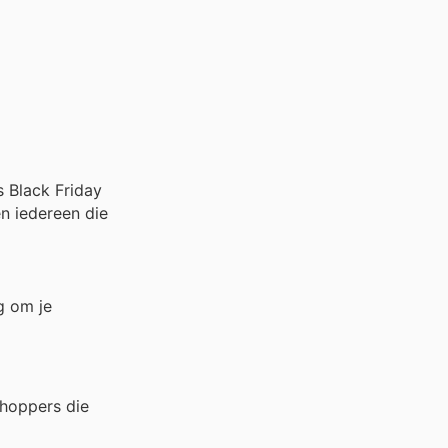
s Black Friday
n iedereen die
g om je
shoppers die