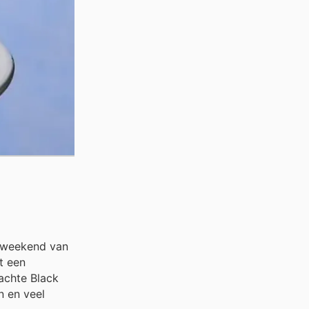
esweekend van
t een
achte Black
n en veel