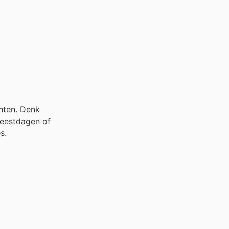
chten. Denk
feestdagen of
s.