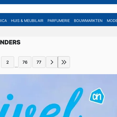
ICA
HUIS & MEUBILAIR
PARFUMERIE
BOUWMARKTEN
MOD
INDERS
2
76
77
...