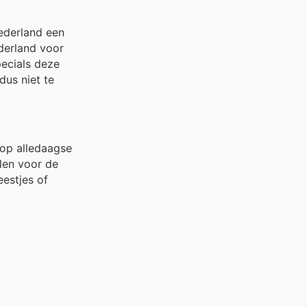
Nederland een
ederland voor
pecials deze
dus niet te
 op alledaagse
llen voor de
estjes of