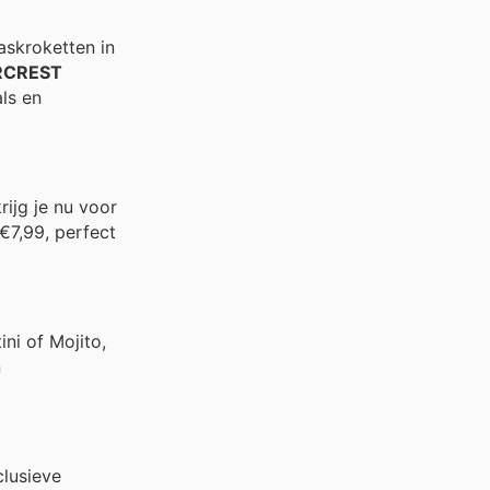
askroketten in
RCREST
ls en
rijg je nu voor
€7,99, perfect
ini of Mojito,
n
clusieve