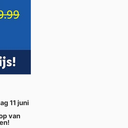
g 11 juni
oop van
en!