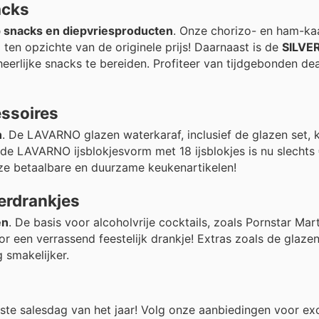
acks
op snacks en diepvriesproducten
. Onze chorizo- en ham-ka
ten opzichte van de originele prijs! Daarnaast is de
SILVE
eerlijke snacks te bereiden. Profiteer van tijdgebonden dea
essoires
n
. De LAVARNO glazen waterkaraf, inclusief de glazen set, k
k de LAVARNO ijsblokjesvorm met 18 ijsblokjes is nu slechts 
ze betaalbare en duurzame keukenartikelen!
merdrankjes
en
. De basis voor alcoholvrije cocktails, zoals Pornstar Mart
or een verrassend feestelijk drankje! Extras zoals de glaze
 smakelijker.
tste salesdag van het jaar! Volg onze aanbiedingen voor ex