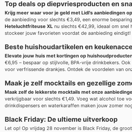
Top deals op diepvriesproducten en sn
Krijg meer waar voor je geld met Lidl's aanbiedingen 
de aanbieding voor slechts €3,49, een enorme besparing 
Heteluchtfriteuse XL
nu slechts €42,99, ideaal om snel h
stockeer jouw favorieten voordat de aanbieding eindigt!
Beste huishoudartikelen en keukenacc
Elevate jouw huis met kortingen op huishoudproducte
€6,95 – bespaar op stijlvolle, BPA-vrije drinkbekers. Oo
voor verfrissende drankjes. Ontdek de voordelen van on
Maak je zelf mocktails en gezellige zo
Maak zelf de lekkerste mocktails met onze aanbieding
verkrijgbaar voor slechts €1,49. Voeg wat alcohol toe vo
drinkdispensers en waterkaraffen maken jouw zomer nog
Black Friday: De ultieme uitverkoop
Let op! Op vrijdag 28 november is Black Friday, de groo