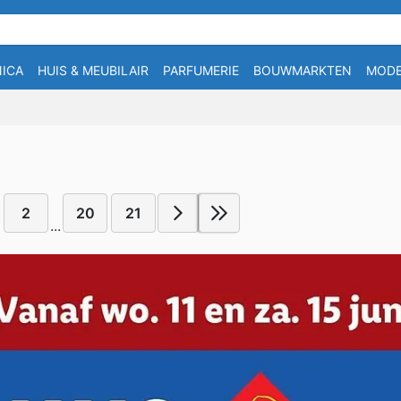
ICA
HUIS & MEUBILAIR
PARFUMERIE
BOUWMARKTEN
MOD
2
20
21
...