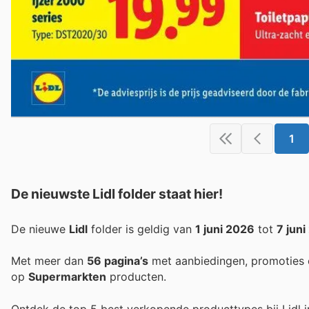
1
De nieuwste Lidl folder staat hier!
De nieuwe
Lidl
folder is geldig van
1 juni 2026
tot
7 jun
Met meer dan
56 pagina’s
met aanbiedingen, promoties 
op
Supermarkten
producten.
Ontdek de top 5 best verkopende producttypes bij Lidl 