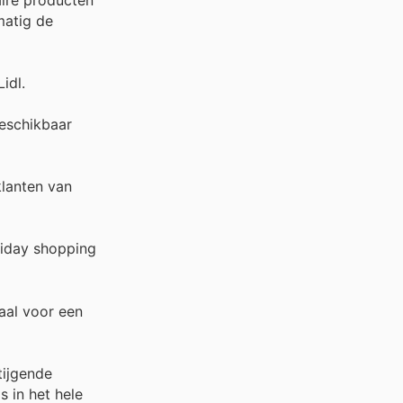
matig de
idl.
beschikbaar
klanten van
riday shopping
aal voor een
tijgende
s in het hele