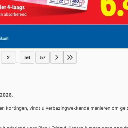
2
56
57
...
i 2026
.
en kortingen, vindt u verbazingwekkende manieren om gel
in Nederland voor Black Friday! Klanten kunnen deze popul