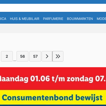
ICA
HUIS & MEUBILAIR
PARFUMERIE
BOUWMARKTEN
MOD
2
56
57
...