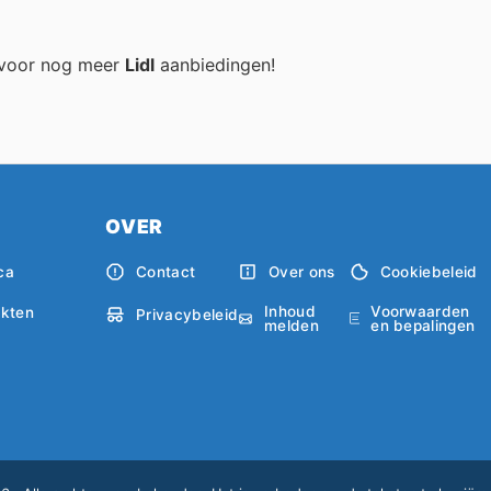
g voor nog meer
Lidl
aanbiedingen!
OVER
ca
Contact
Over ons
Cookiebeleid
Inhoud
Voorwaarden
kten
Privacybeleid
melden
en bepalingen