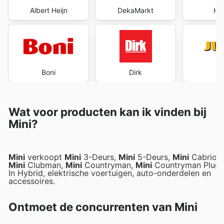
Albert Heijn
DekaMarkt
Ho
Boni
Dirk
J
Wat voor producten kan ik vinden bij
Mini?
Mini
verkoopt
Mini
3-Deurs,
Mini
5-Deurs,
Mini
Cabrio,
Mini
Clubman,
Mini
Countryman,
Mini
Countryman Plug-
In Hybrid, elektrische voertuigen, auto-onderdelen en
accessoires.
Ontmoet de concurrenten van Mini