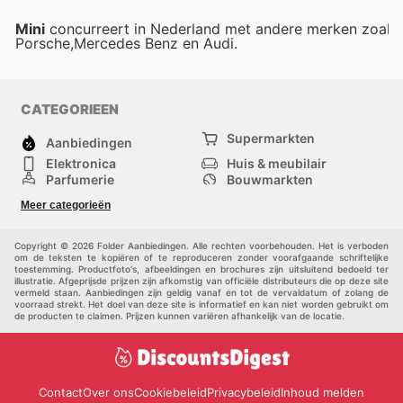
Mini
concurreert in Nederland met andere merken zoals
Porsche,Mercedes Benz en Audi.
CATEGORIEEN
Supermarkten
Aanbiedingen
Elektronica
Huis & meubilair
Parfumerie
Bouwmarkten
Mode
Sport
Meer categorieën
Kinderen
Huisdieren
Andere
Copyright © 2026 Folder Aanbiedingen. Alle rechten voorbehouden. Het is verboden
om de teksten te kopiëren of te reproduceren zonder voorafgaande schriftelijke
toestemming. Productfoto's, afbeeldingen en brochures zijn uitsluitend bedoeld ter
illustratie. Afgeprijsde prijzen zijn afkomstig van officiële distributeurs die op deze site
vermeld staan. Aanbiedingen zijn geldig vanaf en tot de vervaldatum of zolang de
voorraad strekt. Het doel van deze site is informatief en kan niet worden gebruikt om
de producten te claimen. Prijzen kunnen variëren afhankelijk van de locatie.
Contact
Over ons
Cookiebeleid
Privacybeleid
Inhoud melden