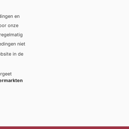
dingen en
door onze
 regelmatig
edingen niet
bsite in de
ergeet
ermarkten