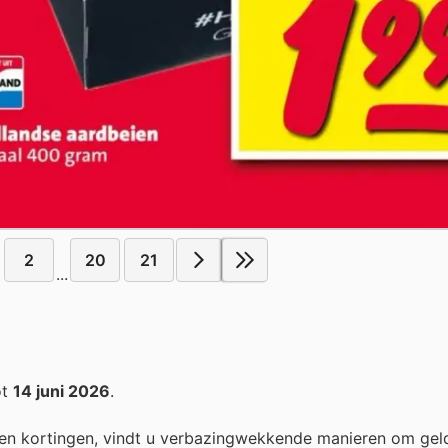
2
20
21
...
ot
14 juni 2026
.
en kortingen, vindt u verbazingwekkende manieren om gel