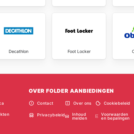
Decathlon
Foot Locker
OVER FOLDER AANBIEDINGEN
ca
Contact
Over ons
Cookiebeleid
Inhoud
Voorwaarden
kten
Privacybeleid
melden
en bepalingen