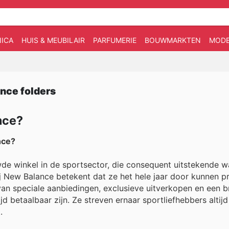
ICA
HUIS & MEUBILAIR
PARFUMERIE
BOUWMARKTEN
MOD
nce folders
nce?
nce?
de winkel in de sportsector, die consequent uitstekende 
j New Balance betekent dat ze het hele jaar door kunnen pr
van speciale aanbiedingen, exclusieve uitverkopen en een 
d betaalbaar zijn. Ze streven ernaar sportliefhebbers altij
.