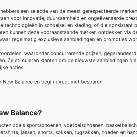
fhebbers een selectie van de meest gerespecteerde merken
taan voor innovatie, duurzaamheid en ongeëvenaarde prest
echnologieën in schoeisel en kleding, of die consistent pop
Klanten kunnen deze vooraanstaande merken ontdekken via d
, waar regelmatig exclusieve aanbiedingen en promoties word
 voordelen, waaronder concurrerende prijzen, gegarandeerd
n. Ze stimuleren klanten om de nieuwste aanbiedingen onli
jke acties.
 New Balance en begin direct met besparen.
New Balance?
ucten zoals sportschoenen, voetbalschoenen, basketbalsc
atshirts, jassen, shorts, sokken, rugzakken, hoeden en ha