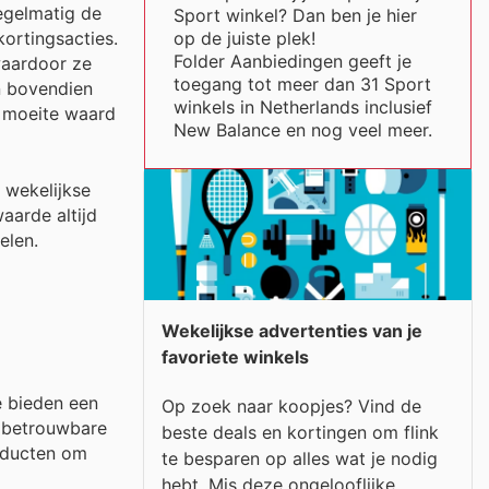
egelmatig de
Sport winkel? Dan ben je hier
op de juiste plek!
kortingsacties.
Folder Aanbiedingen geeft je
waardoor ze
toegang tot meer dan 31 Sport
en bovendien
winkels in Netherlands inclusief
e moeite waard
New Balance en nog veel meer.
 wekelijkse
aarde altijd
elen.
Wekelijkse advertenties van je
favoriete winkels
e bieden een
Op zoek naar koopjes? Vind de
n betrouwbare
beste deals en kortingen om flink
roducten om
te besparen op alles wat je nodig
hebt. Mis deze ongelooflijke