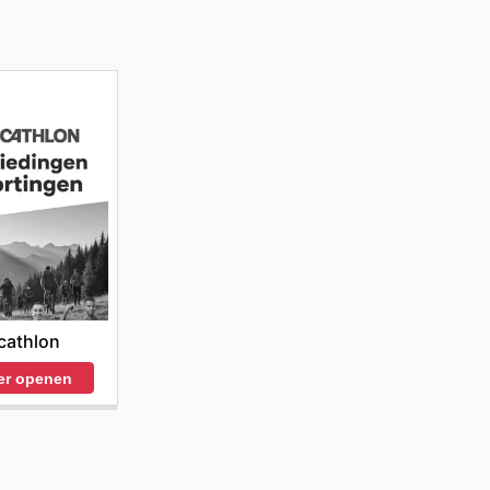
cathlon
er openen