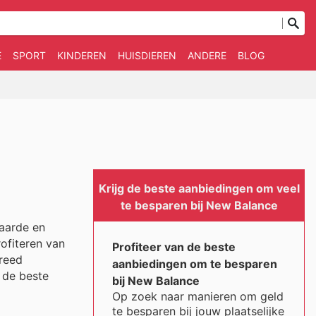
E
SPORT
KINDEREN
HUISDIEREN
ANDERE
BLOG
Krijg de beste aanbiedingen om veel
te besparen bij New Balance
waarde en
ofiteren van
Profiteer van de beste
breed
aanbiedingen om te besparen
d de beste
bij New Balance
Op zoek naar manieren om geld
te besparen bij jouw plaatselijke