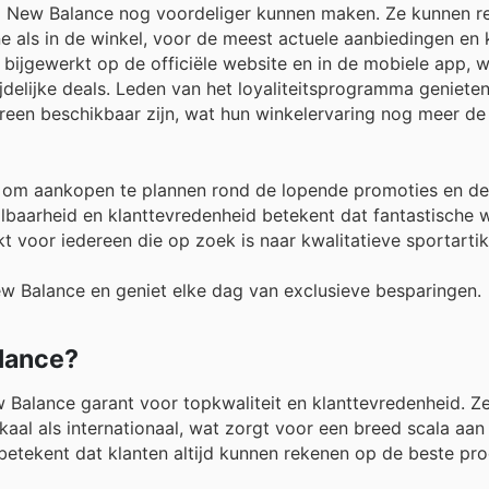
ij New Balance nog voordeliger kunnen maken. Ze kunnen r
ne als in de winkel, voor de meest actuele aanbiedingen en 
bijgewerkt op de officiële website en in de mobiele app, 
ijdelijke deals. Leden van het loyaliteitsprogramma geniet
ereen beschikbaar zijn, wat hun winkelervaring nog meer d
 om aankopen te plannen rond de lopende promoties en de
baarheid en klanttevredenheid betekent dat fantastische w
 voor iedereen die op zoek is naar kwalitatieve sportartik
ew Balance en geniet elke dag van exclusieve besparingen.
alance?
 Balance garant voor topkwaliteit en klanttevredenheid. Z
aal als internationaal, wat zorgt voor een breed scala aa
e betekent dat klanten altijd kunnen rekenen op de beste p