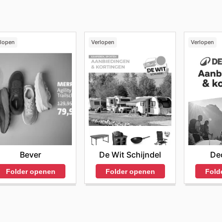
rlopen
Verlopen
Verlopen
Bever
De Wit Schijndel
De
Folder openen
Folder openen
Fold