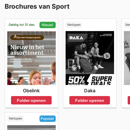
Brochures van Sport
Geldig tot 31 dec.
Verlopen
Ve
Nieuw!
Daka
Obelink
Folder openen
Folder openen
Verlopen
Populair