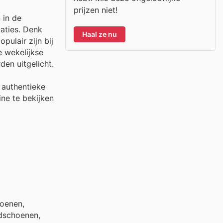
prijzen niet!
 in de
aties. Denk
Haal ze nu
ulair zijn bij
e wekelijkse
en uitgelicht.
 authentieke
ne te bekijken
hoenen,
ndschoenen,