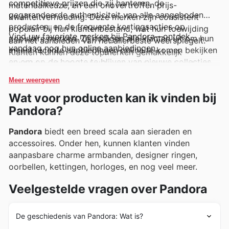
competitieve prijzen die zij hanteren, de
materiaalkeuze, en een onovertroffen prijs-
gegarandeerde authenticiteit van alle aangeboden
kwaliteitverhouding. Deze merken zijn consistent
producten, en de frequente kortingsacties op
populair bij hun klantenbestand, wat hun toewijding
Vind uw favoriete merken bij Pandora—ontdek
populaire merken. Zij nodigen alle klanten uit om hun
aan het aanbieden van het allerbeste weerspiegelt.
vandaag nog hun online aanbiedingen.
meest recente aanbiedingen online te komen bekijken
Klanten kunnen deze topmerken gemakkelijk
en om op de hoogte te blijven van nieuwe collecties
ontdekken via de wekelijkse advertenties, brochures
en tijdelijke prijsvoordelen.
en online catalogi, die regelmatig exclusieve
Meer weergeven
aanbiedingen en aantrekkelijke promoties bevatten.
Wat voor producten kan ik vinden bij
Pandora?
Pandora
biedt een breed scala aan sieraden en
accessoires. Onder hen, kunnen klanten vinden
aanpasbare charme armbanden, designer ringen,
oorbellen, kettingen, horloges, en nog veel meer.
Veelgestelde vragen over Pandora
De geschiedenis van Pandora: Wat is?