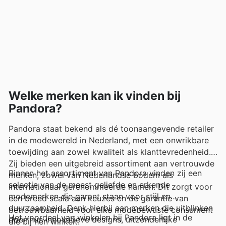
Welke merken kan ik vinden bij
Pandora?
Pandora staat bekend als dé toonaangevende retailer
in de modewereld in Nederland, met een onwrikbare
toewijding aan zowel kwaliteit als klanttevredenheid.
Zij bieden een uitgebreid assortiment aan vertrouwde
Binnen het assortiment van Pandora vinden zij een
merken, zowel van Nederlandse bodem als
selectie van de meest geliefde en erkende
internationaal gerenommeerde namen. Dit zorgt voor
modemerken die garant staan voor stijl en
een breed scala aan keuzes en de garantie van
duurzaamheid. Denk hierbij aan merken die uitblinken
betrouwbaarheid voor elke modebewuste consument
Het voordeel van winkelen bij Pandora ligt in de
door hun innovatieve designs, uitzonderlijke
die bij hen winkelt.