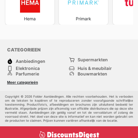
Hema
Primark
Tu
CATEGORIEEN
Supermarkten
Aanbiedingen
Elektronica
Huis & meubilair
Parfumerie
Bouwmarkten
Mode
Sport
Meer categorieën
Kinderen
Huisdieren
Andere
Copyright © 2026 Folder Aanbiedingen. Alle rechten voorbehouden. Het is verboden
om de teksten te kopiëren of te reproduceren zonder voorafgaande schriftelijke
toestemming. Productfoto's, afbeeldingen en brochures zijn uitsluitend bedoeld ter
illustratie. Afgeprijsde prijzen zijn afkomstig van officiële distributeurs die op deze site
vermeld staan. Aanbiedingen zijn geldig vanaf en tot de vervaldatum of zolang de
voorraad strekt. Het doel van deze site is informatief en kan niet worden gebruikt om
de producten te claimen. Prijzen kunnen variëren afhankelijk van de locatie.