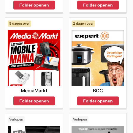
Folder openen
Folder openen
5 dagen over
2 dagen over
MediaMarkt
BCC
Folder openen
Folder openen
Verlopen
Verlopen