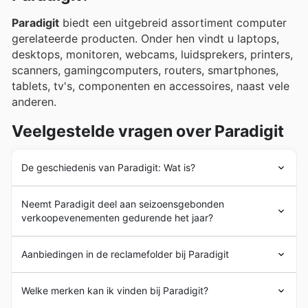
from top brands.
Paradigit
biedt een uitgebreid assortiment computer
gerelateerde producten. Onder hen vindt u laptops,
desktops, monitoren, webcams, luidsprekers, printers,
scanners, gamingcomputers, routers, smartphones,
tablets, tv's, componenten en accessoires, naast vele
anderen.
Veelgestelde vragen over Paradigit
De geschiedenis van Paradigit: Wat is?
Paradigit
is in 1992 opgericht door Arjen de Koning. De
Neemt Paradigit deel aan seizoensgebonden
Paradigit
-groep is sindsdien een bedrijfin de
verkoopevenementen gedurende het jaar?
computerindustrie en verkoopt aan consumenten,
bedrijven, overheid en onderwijs. Het bedrijf verkoopt
Ja, Paradigit neemt zeker deel aan diverse
150.000 computers per jaar. De
Paradigit
groep is
Aanbiedingen in de reclamefolder bij Paradigit
seizoensgebonden acties en evenementen, en op onze
aanwezig in verschillende markten en het Nederlandse
website kunt u voordeligste aanbiedingen en de meest
publiek beschouwd Paradigit altien jaar als de Best
Paradigit
is een Nederlandse retailer gespecialiseerd in
recente
Paradigit folders
en
weekaanbiedingen
Welke merken kan ik vinden bij Paradigit?
Computer Specialist, blijkt uit onderzoek van Q&A.
elektronica
en computer gerelateerde producten. Het
vinden. Ontdek voordat u naar de winkel gaat de