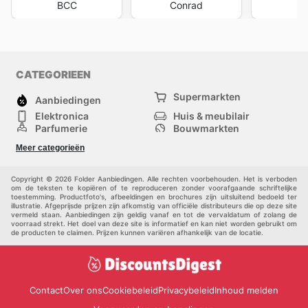
BCC
Conrad
CATEGORIEEN
Supermarkten
Aanbiedingen
Elektronica
Huis & meubilair
Parfumerie
Bouwmarkten
Mode
Sport
Meer categorieën
Kinderen
Huisdieren
Andere
Copyright © 2026 Folder Aanbiedingen. Alle rechten voorbehouden. Het is verboden
om de teksten te kopiëren of te reproduceren zonder voorafgaande schriftelijke
toestemming. Productfoto's, afbeeldingen en brochures zijn uitsluitend bedoeld ter
illustratie. Afgeprijsde prijzen zijn afkomstig van officiële distributeurs die op deze site
vermeld staan. Aanbiedingen zijn geldig vanaf en tot de vervaldatum of zolang de
voorraad strekt. Het doel van deze site is informatief en kan niet worden gebruikt om
de producten te claimen. Prijzen kunnen variëren afhankelijk van de locatie.
Contact
Over ons
Cookiebeleid
Privacybeleid
Inhoud melden