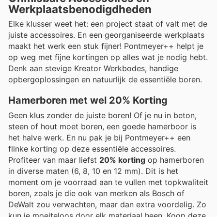
Werkplaatsbenodigdheden
Elke klusser weet het: een project staat of valt met de
juiste accessoires. En een georganiseerde werkplaats
maakt het werk een stuk fijner! Pontmeyer++ helpt je
op weg met fijne kortingen op alles wat je nodig hebt.
Denk aan stevige Kreator Werkbodes, handige
opbergoplossingen en natuurlijk de essentiële boren.
Hamerboren met wel 20% Korting
Geen klus zonder de juiste boren! Of je nu in beton,
steen of hout moet boren, een goede hamerboor is
het halve werk. En nu pak je bij Pontmeyer++ een
flinke korting op deze essentiële accessoires.
Profiteer van maar liefst
20% korting
op hamerboren
in diverse maten (6, 8, 10 en 12 mm). Dit is het
moment om je voorraad aan te vullen met topkwaliteit
boren, zoals je die ook van merken als Bosch of
DeWalt zou verwachten, maar dan extra voordelig. Zo
kun je moeiteloos door elk materiaal heen. Koop deze