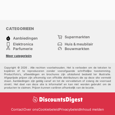
CATEGORIEEN
Supermarkten
Aanbiedingen
Elektronica
Huis & meubilair
Parfumerie
Bouwmarkten
Mode
Sport
Meer categorieën
Kinderen
Huisdieren
Andere
Copyright © 2026 . Alle rechten voorbehouden. Het is verboden om de teksten te
kopiëren of te reproduceren zonder voorafgaande schriftelijke toestemming.
Productfoto's, afbeeldingen en brochures zijn uitsluitend bedoeld ter illustratie.
Afgeprijsde prijzen zijn afkomstig van officiële distributeurs die op deze site vermeld
staan. Aanbiedingen zijn geldig vanaf en tot de vervaldatum of zolang de voorraad
strekt. Het doel van deze site is informatief en kan niet worden gebruikt om de
producten te claimen. Prijzen kunnen variëren afhankelijk van de locatie.
Contact
Over ons
Cookiebeleid
Privacybeleid
Inhoud melden