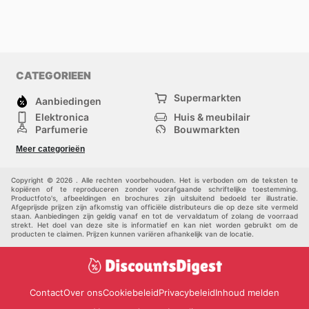
CATEGORIEEN
Supermarkten
Aanbiedingen
Elektronica
Huis & meubilair
Parfumerie
Bouwmarkten
Mode
Sport
Meer categorieën
Kinderen
Huisdieren
Andere
Copyright © 2026 . Alle rechten voorbehouden. Het is verboden om de teksten te
kopiëren of te reproduceren zonder voorafgaande schriftelijke toestemming.
Productfoto's, afbeeldingen en brochures zijn uitsluitend bedoeld ter illustratie.
Afgeprijsde prijzen zijn afkomstig van officiële distributeurs die op deze site vermeld
staan. Aanbiedingen zijn geldig vanaf en tot de vervaldatum of zolang de voorraad
strekt. Het doel van deze site is informatief en kan niet worden gebruikt om de
producten te claimen. Prijzen kunnen variëren afhankelijk van de locatie.
Contact
Over ons
Cookiebeleid
Privacybeleid
Inhoud melden