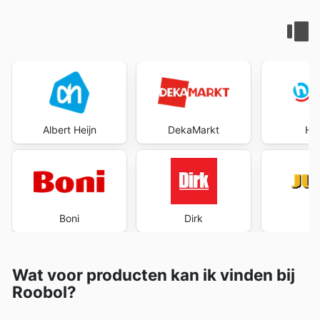
Albert Heijn
DekaMarkt
Ho
Boni
Dirk
J
Wat voor producten kan ik vinden bij
Roobol?