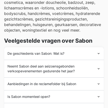
cosmetica, waaronder doucheolie, badzout, zeep,
lichaamscrèmes en -lotions, schoonheidsoliën,
bodyscrubs, handcrèmes, voetcrèmes, hydraterende
gezichtscrèmes, gezichtsreinigingsproducten,
behandelingen, huisgeuren, geurkaarsen, decoratieve
objecten, woningtextiel en nog veel meer.
Veelgestelde vragen over Sabon
De geschiedenis van Sabon: Wat is?
Sabon
opende zijn eerste winkel in het hart van Tel Aviv
Neemt Sabon deel aan seizoensgebonden
in 1997. De twee oprichters waren Sigal Kotler-Levi en
verkoopevenementen gedurende het jaar?
Avi Piatok. In het begin verkochten ze handgemaakte
zepen op basis van een 70 jaar oude Australische
Ja, Sabon doet zeker mee aan verschillende
formule.
Aanbiedingen in de reclamefolder bij Sabon
seizoensgebonden verkoop evenementen gedurende
De keten breidde internationaal uit toen in 2003 in NYC
het hele jaar, wat geweldig nieuws is voor iedereen die
de eerste winkel in het buitenland werd geopend. Group
Sabon
is een internationale keten van boetieks
op zoek is naar de beste aanbiedingen in Nederland.
Is Sabon momenteel open?
Rocher nam het bedrijf in 2016 over. Vandaag de dag
gespecialiseerd in
cosmetica
. Het bedrijf, dat eigendom
Voordat je naar de winkel gaat, is het altijd een slim idee
heeft het 217 winkels in 12 landen, waaronder de VS,
is van Group Rocher, heeft 217 winkels in 12 landen.
om onze wekelijkse advertenties, folders en brochures
De meeste
Sabon
winkels zijn dagelijks geopend van
Nederland, Spanje, Duitsland en Israël.
Sabon
verkoopt kaarsen, parfums, cosmetica en meer