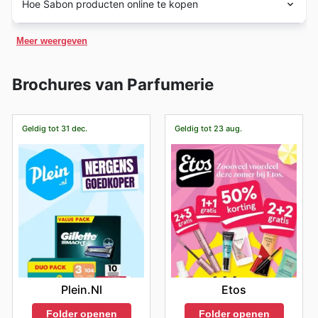
Hoe Sabon producten online te kopen
te bekijken om te zien welke kortingen Sabon aanbiedt
10:00 tot 18:00 uur. De werktijden kunnen veranderen
via haar vestigingen en website.
tijdens deze periodes. Naast de gebruikelijke
op feestdagen zoals Kerstmis en Nieuwjaar.
U kunt direct winkelen via de website van
Sabon
,
seizoensuitverkopen zoals de Lente Sale, Zomer Sale,
Meer weergeven
genieten van exclusieve aanbiedingen en gratis
de periode rondom de Kerst, en de Winter Sale, kun je
verzending op geselecteerde bestellingen, en hun
ook rekenen op speciale aanbiedingen tijdens
volledige catalogus en beleid bekijken.
feestdagen zoals Nieuwjaar. Houd ook de periodes
Brochures van Parfumerie
rondom Halloween, Black Friday en Cyber Monday in de
gaten, want Sabon heeft hier vaak aantrekkelijke deals.
Daarnaast kunnen er ook specifieke promoties zijn
Geldig tot 31 dec.
Geldig tot 23 aug.
rondom evenementen zoals Sint Maarten of de start van
het schooljaar. Zo mis je geen enkele kans om te
besparen op je favoriete Sabon producten.
Plein.nl
Etos
Folder openen
Folder openen