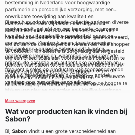
bestemming in Nederland voor hoogwaardige
parfumerie en persoonlijke verzorging, met een
onwrikbare toewijding aan kwaliteit en
Binnen hun indrukwekkende collectie springen diverse
klanttevredenheid. Zij bieden een uitgebreid
merken eruit, geliefd om hun innovatie, duurzame
assortiment aan vertrouwde merken, zowel van
kwaliteit en uitzonderlijke populariteit onder de
Nederlandse bodem als internationaal gerenommeerd,
consumenten. Klanten kunnen deze topmerken
om zo aan de uiteenlopende wensen van elke shopper
Het aankopen doen bij Sabon biedt klanten
gemakkelijk ontdekken via Sabon's wekelijkse
te voldoen. Hun selectie is zorgvuldig samengesteld
aanzienlijke voordelen, waaronder concurrerende
advertenties, flyers en online catalogi, waar
om een breed scala aan voorkeuren en behoeften te
prijzen, de garantie van authentieke producten en
regelmatig exclusieve aanbiedingen en promoties te
dekken, wat Sabon tot de ideale plek maakt om uw
frequentie sales op producten van toonaangevende
vinden zijn. Deze merken vertegenwoordigen de
volgende favoriete product te vinden.
Vind uw favoriete merken bij Sabon — ontdek
merken. Zij nodigen u van harte uit om hun nieuwste
crème de la crème in de parfumerie en
vandaag nog hun online aanbiedingen.
aanbiedingen online te verkennen en op de hoogte te
huidverzorging, en bieden producten die zowel
blijven van nieuwe collecties en tijdelijke kortingen.
effectief als luxueus zijn. De constante vraag naar
Dit zorgt ervoor dat u altijd de beste deals kunt
deze merken onderstreept hun betrouwbaarheid en
Meer weergeven
scoren op de producten die u zo waardeert.
aantrekkingskracht.
Wat voor producten kan ik vinden bij
Sabon?
Bij
Sabon
vindt u een grote verscheidenheid aan