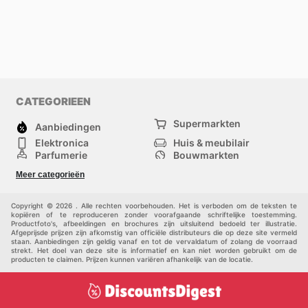
CATEGORIEEN
Supermarkten
Aanbiedingen
Elektronica
Huis & meubilair
Parfumerie
Bouwmarkten
Mode
Sport
Meer categorieën
Kinderen
Huisdieren
Andere
Copyright © 2026 . Alle rechten voorbehouden. Het is verboden om de teksten te
kopiëren of te reproduceren zonder voorafgaande schriftelijke toestemming.
Productfoto's, afbeeldingen en brochures zijn uitsluitend bedoeld ter illustratie.
Afgeprijsde prijzen zijn afkomstig van officiële distributeurs die op deze site vermeld
staan. Aanbiedingen zijn geldig vanaf en tot de vervaldatum of zolang de voorraad
strekt. Het doel van deze site is informatief en kan niet worden gebruikt om de
producten te claimen. Prijzen kunnen variëren afhankelijk van de locatie.