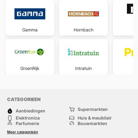
Gamma
Hornbach
Ka
GroenRijk
Intratuin
P
CATEGORIEEN
Supermarkten
Aanbiedingen
Elektronica
Huis & meubilair
Parfumerie
Bouwmarkten
Mode
Sport
Meer categorieën
Kinderen
Huisdieren