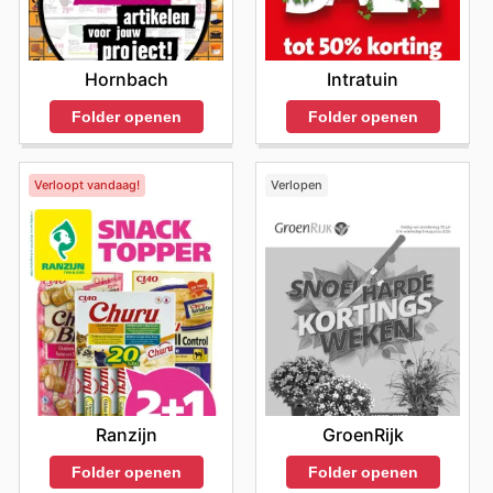
Hornbach
Intratuin
Folder openen
Folder openen
Verloopt vandaag!
Verlopen
Ranzijn
GroenRijk
Folder openen
Folder openen