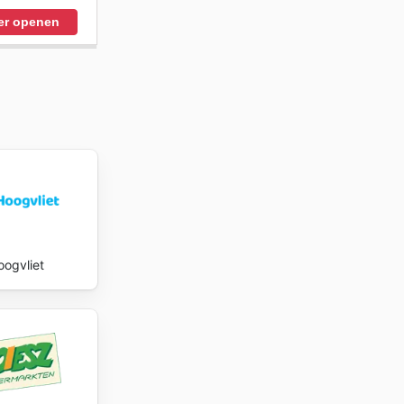
er openen
oogvliet