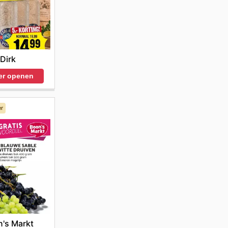
Dirk
er openen
er
's Markt