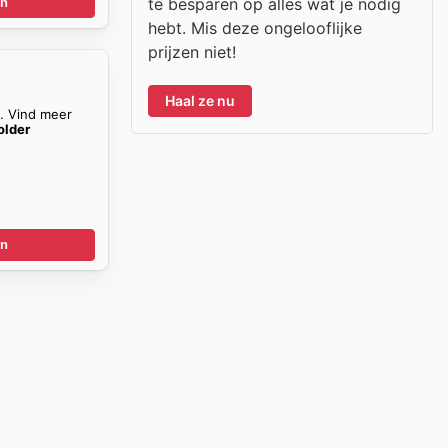
te besparen op alles wat je nodig
en
hebt. Mis deze ongelooflijke
prijzen niet!
n
Haal ze nu
n. Vind meer
older
en