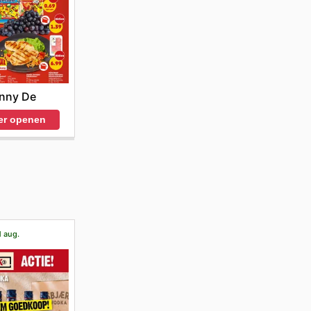
nny De
er openen
1 aug.