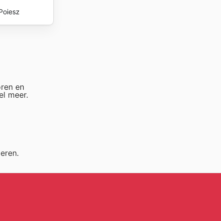
Poiesz
oren en
el meer.
eren.