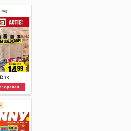
1 aug.
Dirk
er openen
er