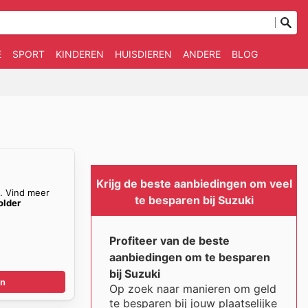
E
SPORT
KINDEREN
HUISDIEREN
ANDERE
BLOG
n
Krijg de beste aanbiedingen om veel
n. Vind meer
te besparen bij Suzuki
older
Profiteer van de beste
aanbiedingen om te besparen
bij Suzuki
en
Op zoek naar manieren om geld
te besparen bij jouw plaatselijke