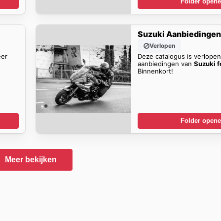
Folder open
Suzuki Aanbiedinge
Verlopen
eer
Deze catalogus is verlope
aanbiedingen van
Suzuki f
Binnenkort!
Folder open
Meer bekijken