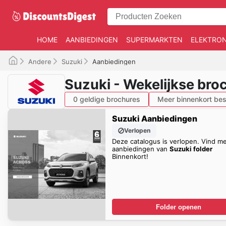
HOME
AANBIEDINGEN
SUPERMARKTEN
ELEKTRON
Andere
Suzuki
Aanbiedingen
Suzuki - Wekelijkse bro
0 geldige brochures
Meer binnenkort bes
Suzuki Aanbiedingen
Verlopen
Deze catalogus is verlopen. Vind m
aanbiedingen van
Suzuki folder
Binnenkort!
Folder openen