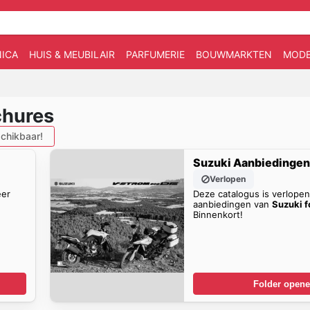
ICA
HUIS & MEUBILAIR
PARFUMERIE
BOUWMARKTEN
MOD
chures
chikbaar!
Suzuki Aanbiedinge
Verlopen
eer
Deze catalogus is verlope
aanbiedingen van
Suzuki f
Binnenkort!
Folder open