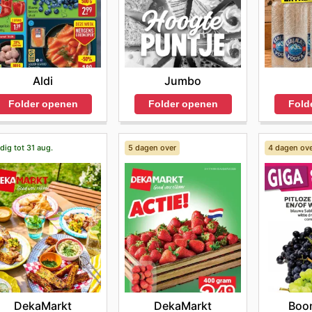
Aldi
Jumbo
Folder openen
Folder openen
Fold
dig tot 31 aug.
5 dagen over
4 dagen ov
DekaMarkt
DekaMarkt
Boon