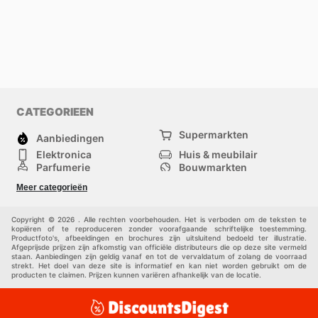
CATEGORIEEN
Supermarkten
Aanbiedingen
Elektronica
Huis & meubilair
Parfumerie
Bouwmarkten
Mode
Sport
Meer categorieën
Kinderen
Huisdieren
Andere
Copyright © 2026 . Alle rechten voorbehouden. Het is verboden om de teksten te
kopiëren of te reproduceren zonder voorafgaande schriftelijke toestemming.
Productfoto's, afbeeldingen en brochures zijn uitsluitend bedoeld ter illustratie.
Afgeprijsde prijzen zijn afkomstig van officiële distributeurs die op deze site vermeld
staan. Aanbiedingen zijn geldig vanaf en tot de vervaldatum of zolang de voorraad
strekt. Het doel van deze site is informatief en kan niet worden gebruikt om de
producten te claimen. Prijzen kunnen variëren afhankelijk van de locatie.