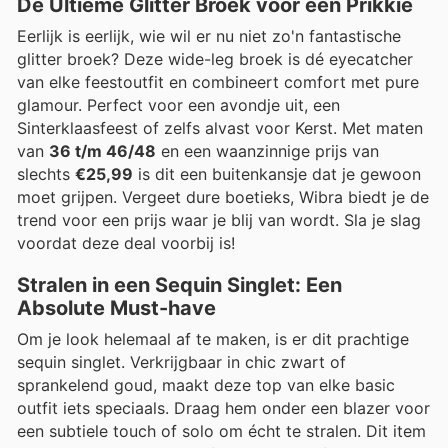
De Ultieme Glitter Broek voor een Prikkie
Eerlijk is eerlijk, wie wil er nu niet zo'n fantastische
glitter broek? Deze wide-leg broek is dé eyecatcher
van elke feestoutfit en combineert comfort met pure
glamour. Perfect voor een avondje uit, een
Sinterklaasfeest of zelfs alvast voor Kerst. Met maten
van
36 t/m 46/48
en een waanzinnige prijs van
slechts
€25,99
is dit een buitenkansje dat je gewoon
moet grijpen. Vergeet dure boetieks, Wibra biedt je de
trend voor een prijs waar je blij van wordt. Sla je slag
voordat deze deal voorbij is!
Stralen in een Sequin Singlet: Een
Absolute Must-have
Om je look helemaal af te maken, is er dit prachtige
sequin singlet. Verkrijgbaar in chic zwart of
sprankelend goud, maakt deze top van elke basic
outfit iets speciaals. Draag hem onder een blazer voor
een subtiele touch of solo om écht te stralen. Dit item