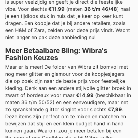
is super veelzijdig en geeft je direct die feestelijke
vibe. Voor slechts
€11,99
(maten
36 t/m 46/48
) haal
je een tijdloos stuk in huis dat je keer op keer kunt
dragen. Een koopje dat je bij andere retailers, zoals
een H&M of Zara, zelden voor deze prijs vindt. Wacht
niet langer en pak deze aanbieding nu!
Meer Betaalbare Bling: Wibra's
Fashion Keuzes
Maar er is meer! De folder van Wibra zit bomvol met
nog meer glitter en glamour voor de koopjesjagers
die op zoek zijn naar de beste prijs voor feestelijke
kleding. Denk aan een andere stijlvolle glitter broek in
zwart of bordeaux voor maar
€14,99
(beschikbaar in
maten 36 t/m 50/52) en een eenvoudigere, maar net
zo sprankelende glitter singlet voor slechts
€7,99
.
Deze items zijn perfect om te mixen en matchen en
bewijzen dat stijl en een klein budget hand in hand
kunnen gaan. Waarom zou je meer betalen bij een
Bol.com of een Coolblue als je bij Wibra zulke