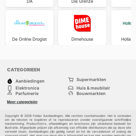
DA
Die Grenze
E
De Online Drogist
Dimehouse
Holland
CATEGORIEEN
Supermarkten
Aanbiedingen
Elektronica
Huis & meubilair
Parfumerie
Bouwmarkten
Mode
Sport
Meer categorieën
Kinderen
Huisdieren
Andere
Copyright © 2026 Folder Aanbiedingen. Alle rechten voorbehouden. Het is verboden
om de teksten te kopiëren of te reproduceren zonder voorafgaande schriftelijke
toestemming. Productfoto's, afbeeldingen en brochures zijn uitsluitend bedoeld ter
illustratie. Afgeprijsde prijzen zijn afkomstig van officiële distributeurs die op deze site
vermeld staan. Aanbiedingen zijn geldig vanaf en tot de vervaldatum of zolang de
voorraad strekt. Het doel van deze site is informatief en kan niet worden gebruikt om