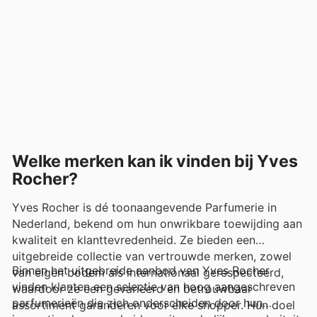
Welke merken kan ik vinden bij Yves
Rocher?
Yves Rocher is dé toonaangevende Parfumerie in
Nederland, bekend om hun onwrikbare toewijding aan
kwaliteit en klanttevredenheid. Ze bieden een
uitgebreide collectie van vertrouwde merken, zowel
Binnen het uitgebreide aanbod van Yves Rocher
van eigen bodem als internationaal gerespecteerd,
vinden klanten een selectie van hoog aangeschreven
waardoor ze een gevarieerd en betrouwbaar
parfumerieën die zich onderscheiden door hun
assortiment garanderen voor elke shopper. Hun doel