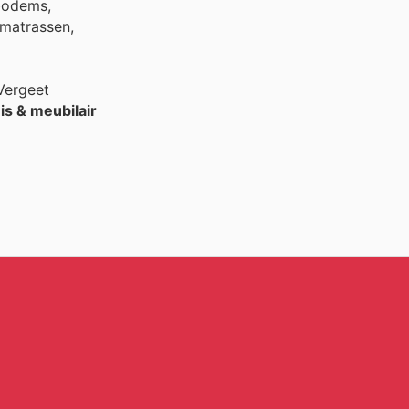
bodems,
matrassen,
 Vergeet
is & meubilair