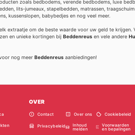
producten zoals bedbodems, verende bedbodems, luxe bed
den, lits-jumeaux, stapelbedden, matrassen, traagschuim
ns, kussenslopen, babybedjes en nog veel meer.
n elk extraatje om de beste waarde voor uw geld te krijgen.
zen en unieke kortingen bij
Beddenreus
en vele andere
Hu
g voor nog meer
Beddenreus
aanbiedingen!
OVER
ca
Contact
Over ons
Cookiebeleid
Inhoud
Voorwaarden
kten
Privacybeleid
melden
en bepalingen