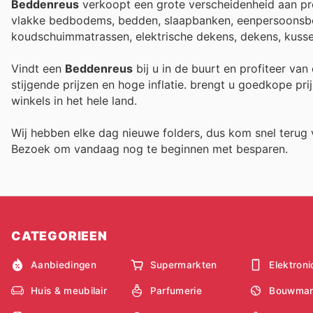
Beddenreus
verkoopt een grote verscheidenheid aan 
vlakke bedbodems, bedden, slaapbanken, eenpersoonsbed
koudschuimmatrassen, elektrische dekens, dekens, kusse
Vindt een
Beddenreus
bij u in de buurt en profiteer va
stijgende prijzen en hoge inflatie.
brengt u goedkope prij
winkels in het hele land.
Wij hebben elke dag nieuwe folders, dus kom snel teru
Bezoek
om vandaag nog te beginnen met besparen.
CATEGORIEEN
Aanbiedingen
Supermarkten
Elektroni
Huis & meubilair
Parfumerie
Bouwmar