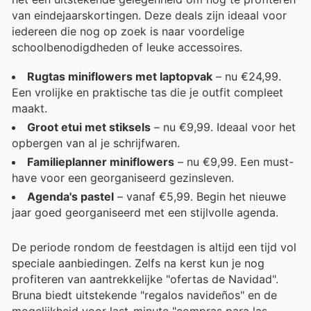
van eindejaarskortingen. Deze deals zijn ideaal voor
iedereen die nog op zoek is naar voordelige
schoolbenodigdheden of leuke accessoires.
Rugtas miniflowers met laptopvak
– nu €24,99.
Een vrolijke en praktische tas die je outfit compleet
maakt.
Groot etui met stiksels
– nu €9,99. Ideaal voor het
opbergen van al je schrijfwaren.
Familieplanner miniflowers
– nu €9,99. Een must-
have voor een georganiseerd gezinsleven.
Agenda's pastel
– vanaf €5,99. Begin het nieuwe
jaar goed georganiseerd met een stijlvolle agenda.
De periode rondom de feestdagen is altijd een tijd vol
speciale aanbiedingen. Zelfs na kerst kun je nog
profiteren van aantrekkelijke "ofertas de Navidad".
Bruna biedt uitstekende "regalos navideños" en de
mogelijkheid voor last-minute "compras para las