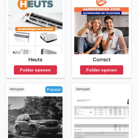
Heuts
Correct
Folder openen
Folder openen
Verlopen
Verlopen
Populair