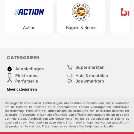
Action
Bagels & Beans
B
CATEGORIEEN
Supermarkten
Aanbiedingen
Elektronica
Huis & meubilair
Parfumerie
Bouwmarkten
Mode
Sport
Meer categorieën
Kinderen
Huisdieren
Andere
Copyright © 2026 Folder Aanbiedingen. Alle rechten voorbehouden. Het is verboden
om de teksten te kopiëren of te reproduceren zonder voorafgaande schriftelijke
toestemming. Productfoto's, afbeeldingen en brochures zijn uitsluitend bedoeld ter
illustratie. Afgeprijsde prijzen zijn afkomstig van officiële distributeurs die op deze site
vermeld staan. Aanbiedingen zijn geldig vanaf en tot de vervaldatum of zolang de
voorraad strekt. Het doel van deze site is informatief en kan niet worden gebruikt om
de producten te claimen. Prijzen kunnen variëren afhankelijk van de locatie.