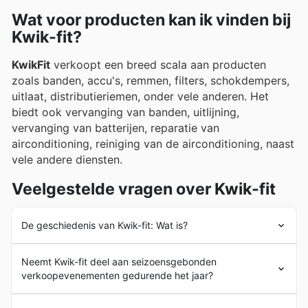
Wat voor producten kan ik vinden bij
Kwik-fit?
KwikFit
verkoopt een breed scala aan producten
zoals banden, accu's, remmen, filters, schokdempers,
uitlaat, distributieriemen, onder vele anderen. Het
biedt ook vervanging van banden, uitlijning,
vervanging van batterijen, reparatie van
airconditioning, reiniging van de airconditioning, naast
vele andere diensten.
Veelgestelde vragen over Kwik-fit
De geschiedenis van Kwik-fit: Wat is?
De geschiedenis van
KwikFit
begon in 1971 met de
Neemt Kwik-fit deel aan seizoensgebonden
oprichting van het bedrijf in het Verenigd Koninkrijk en
verkoopevenementen gedurende het jaar?
de opening van het eerste centrum in McDonald Road,
Edinburgh, Schotland. Sinds het begin heeft KwikFit
Jazeker, Kwik-Fit doet zeker mee aan speciale
online
zich ten doel gesteld zijn klanten te voorzien van