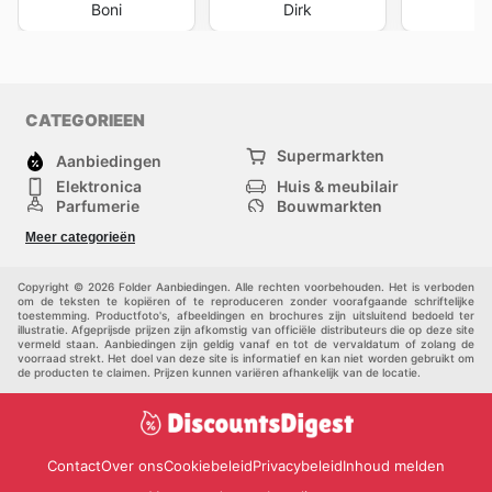
Boni
Dirk
J
CATEGORIEEN
Supermarkten
Aanbiedingen
Elektronica
Huis & meubilair
Parfumerie
Bouwmarkten
Mode
Sport
Meer categorieën
Kinderen
Huisdieren
Andere
Copyright © 2026 Folder Aanbiedingen. Alle rechten voorbehouden. Het is verboden
om de teksten te kopiëren of te reproduceren zonder voorafgaande schriftelijke
toestemming. Productfoto's, afbeeldingen en brochures zijn uitsluitend bedoeld ter
illustratie. Afgeprijsde prijzen zijn afkomstig van officiële distributeurs die op deze site
vermeld staan. Aanbiedingen zijn geldig vanaf en tot de vervaldatum of zolang de
voorraad strekt. Het doel van deze site is informatief en kan niet worden gebruikt om
de producten te claimen. Prijzen kunnen variëren afhankelijk van de locatie.
Contact
Over ons
Cookiebeleid
Privacybeleid
Inhoud melden