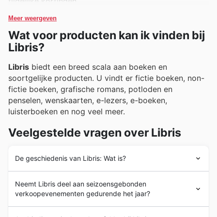
tijdelijke kortingen.
Meer weergeven
Wat voor producten kan ik vinden bij
Libris?
Libris
biedt een breed scala aan boeken en
soortgelijke producten. U vindt er fictie boeken, non-
fictie boeken, grafische romans, potloden en
penselen, wenskaarten, e-lezers, e-boeken,
luisterboeken en nog veel meer.
Veelgestelde vragen over Libris
De geschiedenis van Libris: Wat is?
De geschiedenis van het bedrijf begon meer dan 5 jaar
Neemt Libris deel aan seizoensgebonden
geleden toen het voor het eerst werd opgericht als een
verkoopevenementen gedurende het jaar?
samenwerking tussen ongeveer 100 onafhankelijke
boek en papierwinkels in de vaak kleinere steden,
Ja, Libris neemt zeker deel aan diverse
dorpen of winkelcentra. Vandaag de dag is de website