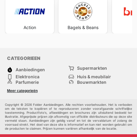
Action
Bagels & Beans
B
CATEGORIEEN
Supermarkten
Aanbiedingen
Elektronica
Huis & meubilair
Parfumerie
Bouwmarkten
Mode
Sport
Meer categorieën
Kinderen
Huisdieren
Andere
Copyright © 2026 Folder Aanbiedingen. Alle rechten voorbehouden. Het is verboden
om de teksten te kopiëren of te reproduceren zonder voorafgaande schriftelijke
toestemming. Productfoto's, afbeeldingen en brochures zijn uitsluitend bedoeld ter
illustratie. Afgeprijsde prijzen zijn afkomstig van officiële distributeurs die op deze site
vermeld staan. Aanbiedingen zijn geldig vanaf en tot de vervaldatum of zolang de
voorraad strekt. Het doel van deze site is informatief en kan niet worden gebruikt om
de producten te claimen. Prijzen kunnen variëren afhankelijk van de locatie.