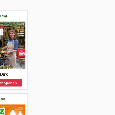
1 aug.
Dirk
er openen
 aug.