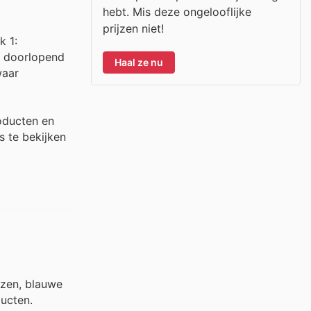
hebt. Mis deze ongelooflijke
prijzen niet!
k 1:
n doorlopend
Haal ze nu
waar
oducten en
s te bekijken
azen, blauwe
ducten.