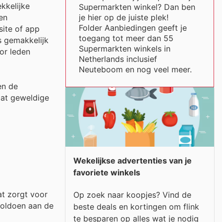
kkelijke
Supermarkten winkel? Dan ben
je hier op de juiste plek!
en
Folder Aanbiedingen geeft je
ite of app
toegang tot meer dan 55
s gemakkelijk
Supermarkten winkels in
oor leden
Netherlands inclusief
Neuteboom en nog veel meer.
en de
dat geweldige
Wekelijkse advertenties van je
favoriete winkels
at zorgt voor
Op zoek naar koopjes? Vind de
voldoen aan de
beste deals en kortingen om flink
te besparen op alles wat je nodig