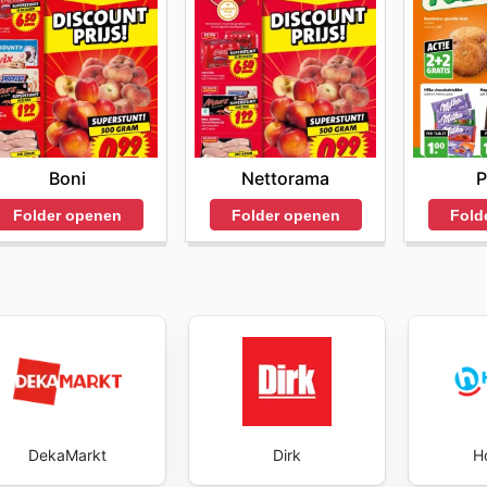
Boni
Nettorama
P
Folder openen
Folder openen
Fold
DekaMarkt
Dirk
H