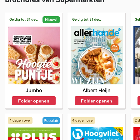
Geldig tot 31 dec.
Geldig tot 31 dec.
Gel
Nieuw!
Albert Heijn
Jumbo
Folder openen
Folder openen
4 dagen over
4 dagen over
2 
Populair