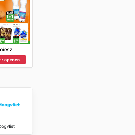
oiesz
er openen
oogvliet