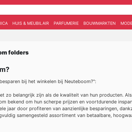
ICA
HUIS & MEUBILAIR
PARFUMERIE
BOUWMARKTEN
MOD
om folders
om?
besparen bij het winkelen bij Neuteboom?":
 zo belangrijk zijn als de kwaliteit van hun producten. Al
om bekend om hun scherpe prijzen en voortdurende inspa
le jaar door profiteren van aanzienlijke besparingen, dank
rgvuldig samengesteld assortiment van betaalbare, hoogwa