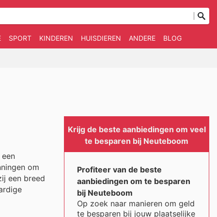
E
SPORT
KINDEREN
HUISDIEREN
ANDERE
BLOG
Krijg de beste aanbiedingen om veel
te besparen bij Neuteboom
s een
nningen om
Profiteer van de beste
zij een breed
aanbiedingen om te besparen
ardige
bij Neuteboom
Op zoek naar manieren om geld
te besparen bij jouw plaatselijke