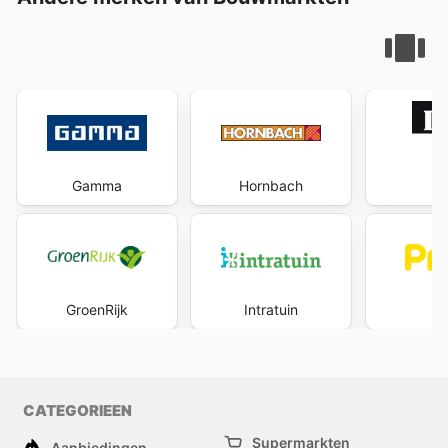
Gamma
Hornbach
Ka
GroenRijk
Intratuin
P
CATEGORIEEN
Supermarkten
Aanbiedingen