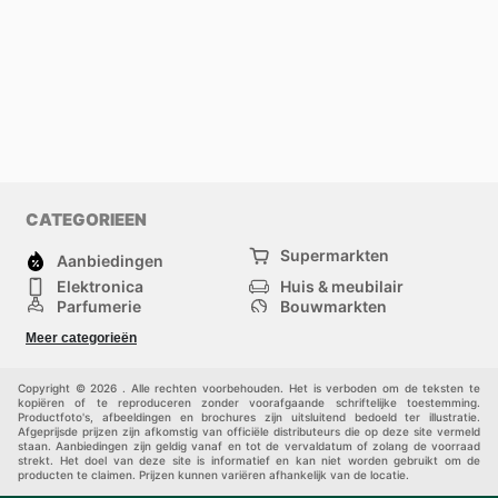
CATEGORIEEN
Supermarkten
Aanbiedingen
Elektronica
Huis & meubilair
Parfumerie
Bouwmarkten
Mode
Sport
Meer categorieën
Kinderen
Huisdieren
Andere
Copyright © 2026 . Alle rechten voorbehouden. Het is verboden om de teksten te
kopiëren of te reproduceren zonder voorafgaande schriftelijke toestemming.
Productfoto's, afbeeldingen en brochures zijn uitsluitend bedoeld ter illustratie.
Afgeprijsde prijzen zijn afkomstig van officiële distributeurs die op deze site vermeld
staan. Aanbiedingen zijn geldig vanaf en tot de vervaldatum of zolang de voorraad
strekt. Het doel van deze site is informatief en kan niet worden gebruikt om de
producten te claimen. Prijzen kunnen variëren afhankelijk van de locatie.