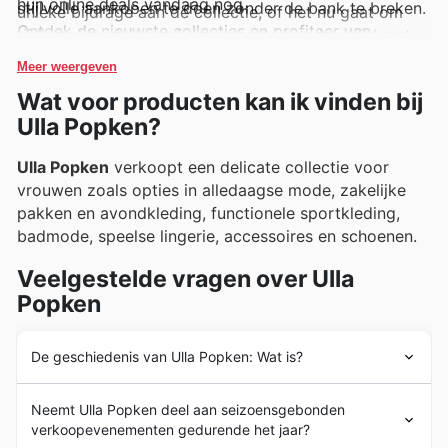
hun online deals vandaag nog.
stijlvolle aankopen te doen zonder de bank te breken.
unieke bijdrage aan de collectie, of het nu gaat om
Ontdek de nieuwste collecties en profiteer van
tijdloze klassiekers of de nieuwste trends, altijd met
exclusieve aanbiedingen door hun website te
oog voor de pasvorm en het comfort van de
Meer weergeven
bezoeken en je te abonneren op de nieuwsbrief voor
draagster.
Wat voor producten kan ik vinden bij
de laatste updates.
Ulla Popken?
Ulla Popken
verkoopt een delicate collectie voor
vrouwen zoals opties in alledaagse mode, zakelijke
pakken en avondkleding, functionele sportkleding,
badmode, speelse lingerie, accessoires en schoenen.
Veelgestelde vragen over Ulla
Popken
De geschiedenis van Ulla Popken: Wat is?
Ulla Popken
werd opgericht in 1880 toen Johann
Neemt Ulla Popken deel aan seizoensgebonden
Popken Textilhaus Popken oprichtte in Hameln,
verkoopevenementen gedurende het jaar?
Duitsland. Het was echter in 1980 in Rastede, Duitsland