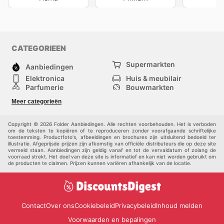
CATEGORIEEN
Supermarkten
Aanbiedingen
Elektronica
Huis & meubilair
Parfumerie
Bouwmarkten
Mode
Sport
Meer categorieën
Kinderen
Huisdieren
Andere
Copyright © 2026 Folder Aanbiedingen. Alle rechten voorbehouden. Het is verboden
om de teksten te kopiëren of te reproduceren zonder voorafgaande schriftelijke
toestemming. Productfoto's, afbeeldingen en brochures zijn uitsluitend bedoeld ter
illustratie. Afgeprijsde prijzen zijn afkomstig van officiële distributeurs die op deze site
vermeld staan. Aanbiedingen zijn geldig vanaf en tot de vervaldatum of zolang de
voorraad strekt. Het doel van deze site is informatief en kan niet worden gebruikt om
de producten te claimen. Prijzen kunnen variëren afhankelijk van de locatie.
Contact
Over ons
Cookiebeleid
Privacybeleid
Inhoud melden
Voorwaarden en bepalingen