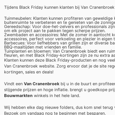
Tijdens Black Friday kunnen klanten bij Van Cranenbroe
Tuinmeubelen: Klanten kunnen profiteren van geweldige 
buitenruimte te verbeteren en te genieten van de zonnig
Gereedschap: Voor doe-het-zelvers en professionals zij
om elk project aan te pakken tegen scherpe prijzen.
Zwembaden en accessoires: Met de zomer in aantocht ku
accessoires, perfect voor verkoeling en plezier in eigen t
Barbecues: Voor liefhebbers van grillen zijn er diverse 
BBQ-maaltijden met vrienden en familie.
Tuinplanten en bloemen: Van Cranenbroek biedt een ruime
fleuren, en met Black Friday-kortingen zijn ze nu extra aa
Klanten kunnen deze Black Friday-producten en nog veel 
Van Cranenbroek website. Zorg ervoor dat je de site reg
kortingen, sales en deals!
Vindt een
Van Cranenbroek
bij u in de buurt en profite
stijgende prijzen en hoge inflatie.
brengt u goedkope prij
Bouwmarkten
winkels in het hele land.
Wij hebben elke dag nieuwe folders, dus kom snel teru
Bezoek
om vandaag nog te beginnen met besparen.