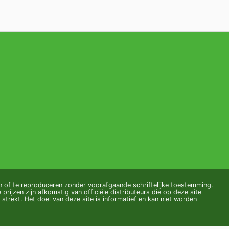
 of te reproduceren zonder voorafgaande schriftelijke toestemming.
 prijzen zijn afkomstig van officiële distributeurs die op deze site
strekt. Het doel van deze site is informatief en kan niet worden