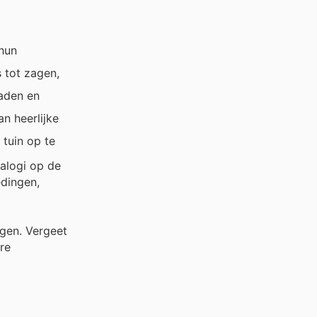
 hun
 tot zagen,
aden en
n heerlijke
tuin op te
alogi op de
edingen,
jgen. Vergeet
re