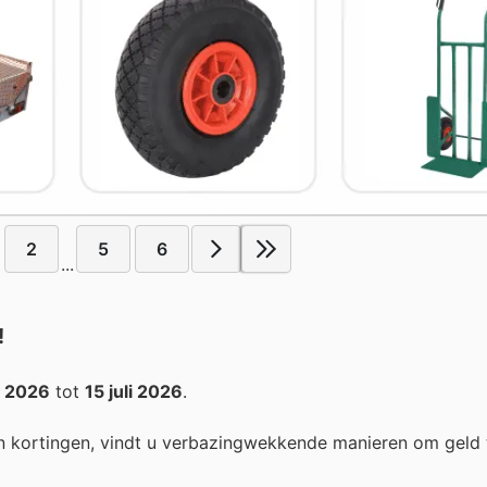
2
5
6
...
!
i 2026
tot
15 juli 2026
.
n kortingen, vindt u verbazingwekkende manieren om geld 