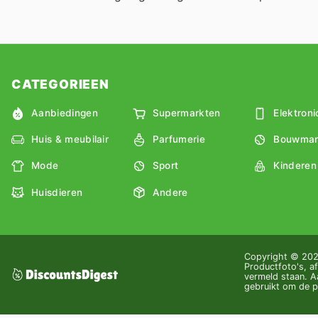
CATEGORIEEN
Aanbiedingen
Supermarkten
Elektroni
Huis & meubilair
Parfumerie
Bouwmar
Mode
Sport
Kinderen
Huisdieren
Andere
Copyright © 2026
Productfoto's, af
vermeld staan. Aa
gebruikt om de pr