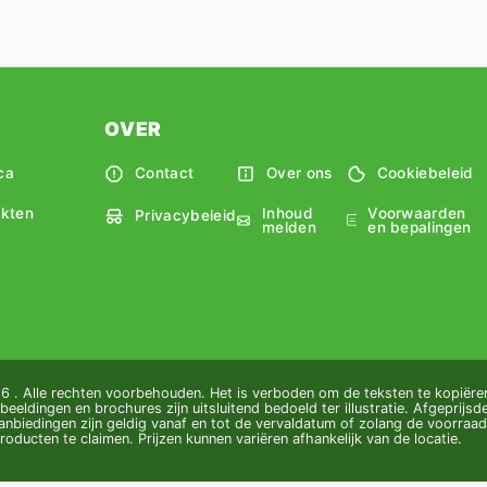
OVER
ca
Contact
Over ons
Cookiebeleid
Inhoud
Voorwaarden
kten
Privacybeleid
melden
en bepalingen
 . Alle rechten voorbehouden. Het is verboden om de teksten te kopiëren
beeldingen en brochures zijn uitsluitend bedoeld ter illustratie. Afgeprijsde
nbiedingen zijn geldig vanaf en tot de vervaldatum of zolang de voorraad 
oducten te claimen. Prijzen kunnen variëren afhankelijk van de locatie.