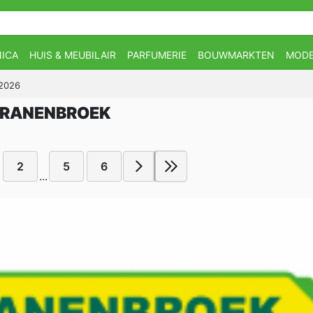
ICA
HUIS & MEUBILAIR
PARFUMERIE
BOUWMARKTEN
MOD
-2026
 CRANENBROEK
2
5
6
...