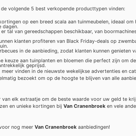
k de volgende 5 best verkopende producttypen vinden:
kortingen op een breed scala aan tuinmeubelen, ideaal om
e dagen.
n er tal van gereedschappen beschikbaar, van boormachines
nnen klanten profiteren van Black Friday-deals op zwemb
uin.
barbecues in de aanbieding, zodat klanten kunnen genieten va
 keuze aan tuinplanten en bloemen die perfect zijn om de 
ntrekkelijk geprijsd.
meer vinden in de nieuwste wekelijkse advertenties en cat
elmatig bezoekt om op de hoogte te blijven van alle aanbi
er van elk extraatje om de beste waarde voor uw geld te kri
zen en unieke kortingen bij
Van Cranenbroek
en vele ande
g voor nog meer
Van Cranenbroek
aanbiedingen!