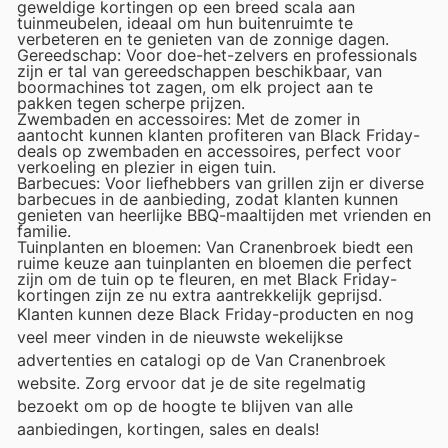
geweldige kortingen op een breed scala aan
tuinmeubelen, ideaal om hun buitenruimte te
verbeteren en te genieten van de zonnige dagen.
Gereedschap: Voor doe-het-zelvers en professionals
zijn er tal van gereedschappen beschikbaar, van
boormachines tot zagen, om elk project aan te
pakken tegen scherpe prijzen.
Zwembaden en accessoires: Met de zomer in
aantocht kunnen klanten profiteren van Black Friday-
deals op zwembaden en accessoires, perfect voor
verkoeling en plezier in eigen tuin.
Barbecues: Voor liefhebbers van grillen zijn er diverse
barbecues in de aanbieding, zodat klanten kunnen
genieten van heerlijke BBQ-maaltijden met vrienden en
familie.
Tuinplanten en bloemen: Van Cranenbroek biedt een
ruime keuze aan tuinplanten en bloemen die perfect
zijn om de tuin op te fleuren, en met Black Friday-
kortingen zijn ze nu extra aantrekkelijk geprijsd.
Klanten kunnen deze Black Friday-producten en nog
veel meer vinden in de nieuwste wekelijkse
advertenties en catalogi op de Van Cranenbroek
website. Zorg ervoor dat je de site regelmatig
bezoekt om op de hoogte te blijven van alle
aanbiedingen, kortingen, sales en deals!