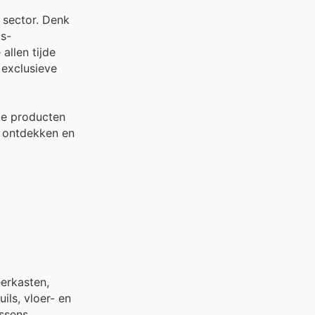
 sector. Denk
js-
llen tijde
 exclusieve
ke producten
e ontdekken en
erkasten,
ils, vloer- en
ssens,