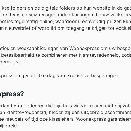
se folders en de digitale folders op hun website in de ga
ire items en seizoensgebonden kortingen die uw winkeler
ties regelmatig online, waardoor u eenvoudig prijzen kunt
 hun nieuwsbrief of word lid om toegang te krijgen tot exclus
oties en weekaanbiedingen van Woonexpress om uw bespar
betaalbaarheid te combineren met klanttevredenheid, zoda
ereik is.
press en geniet elke dag van exclusieve besparingen.
xpress?
d voor iedereen die zijn huis wil verfraaien met stijlvol 
n klanttevredenheid, bieden zij een uitgebreid assortimen
e meubels of tijdloze klassiekers, Woonexpress garandeert 
ij zoekt.