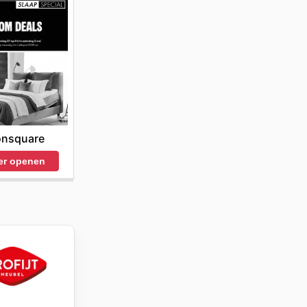
nsquare
er openen