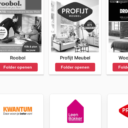
Roobol
Profijt Meubel
Woo
Folder openen
Folder openen
Fold