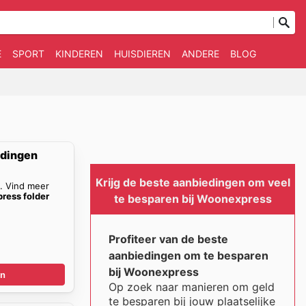
E
SPORT
KINDEREN
HUISDIEREN
ANDERE
BLOG
dingen
Krijg de beste aanbiedingen om veel
n. Vind meer
ress folder
te besparen bij Woonexpress
Profiteer van de beste
aanbiedingen om te besparen
bij Woonexpress
en
Op zoek naar manieren om geld
te besparen bij jouw plaatselijke