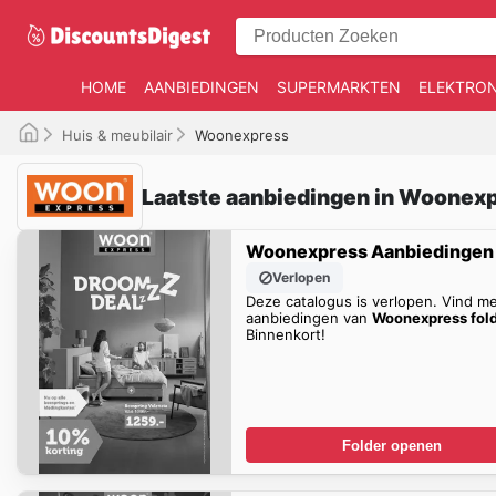
HOME
AANBIEDINGEN
SUPERMARKTEN
ELEKTRON
Huis & meubilair
Woonexpress
Laatste aanbiedingen in Woonexp
Woonexpress Aanbiedingen
Verlopen
Deze catalogus is verlopen. Vind m
aanbiedingen van
Woonexpress fol
Binnenkort!
Folder openen