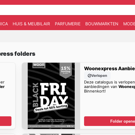
ICA
HUIS & MEUBILAIR
PARFUMERIE
BOUWMARKTEN
MOD
ress folders
Woonexpress Aanbie
Verlopen
eer
Deze catalogus is verlope
der
aanbiedingen van
Woonexp
Binnenkort!
Folder open