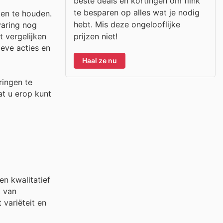
beste deals en kortingen om flink
te besparen op alles wat je nodig
ten te houden.
hebt. Mis deze ongelooflijke
varing nog
prijzen niet!
 vergelijken
ieve acties en
Haal ze nu
ingen te
t u erop kunt
en kwalitatief
t van
variëteit en