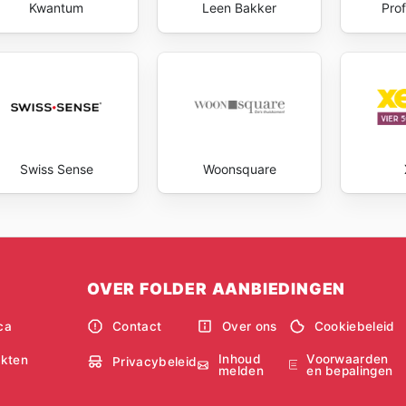
Kwantum
Leen Bakker
Prof
Swiss Sense
Woonsquare
OVER FOLDER AANBIEDINGEN
ca
Contact
Over ons
Cookiebeleid
Inhoud
Voorwaarden
kten
Privacybeleid
melden
en bepalingen