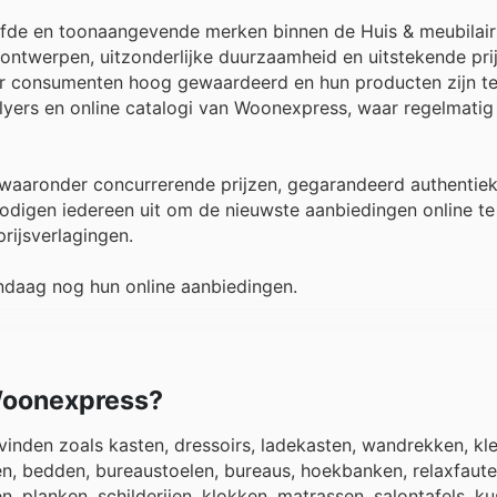
iefde en toonaangevende merken binnen de Huis & meubilair
ontwerpen, uitzonderlijke duurzaamheid en uitstekende pri
 consumenten hoog gewaardeerd en hun producten zijn te a
 flyers en online catalogi van Woonexpress, waar regelmatig
 waaronder concurrerende prijzen, gegarandeerd authentie
nodigen iedereen uit om de nieuwste aanbiedingen online t
prijsverlagingen.
daag nog hun online aanbiedingen.
 Woonexpress?
inden zoals kasten, dressoirs, ladekasten, wandrekken, kle
eden, bedden, bureaustoelen, bureaus, hoekbanken, relaxfauteu
 planken, schilderijen, klokken, matrassen, salontafels, ku