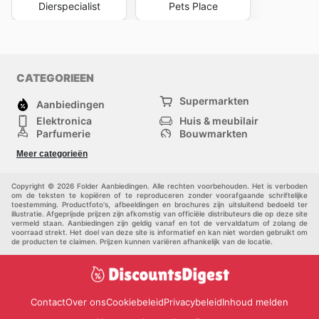
Dierspecialist
Pets Place
CATEGORIEEN
Supermarkten
Aanbiedingen
Elektronica
Huis & meubilair
Parfumerie
Bouwmarkten
Mode
Sport
Meer categorieën
Kinderen
Huisdieren
Andere
Copyright © 2026 Folder Aanbiedingen. Alle rechten voorbehouden. Het is verboden
om de teksten te kopiëren of te reproduceren zonder voorafgaande schriftelijke
toestemming. Productfoto's, afbeeldingen en brochures zijn uitsluitend bedoeld ter
illustratie. Afgeprijsde prijzen zijn afkomstig van officiële distributeurs die op deze site
vermeld staan. Aanbiedingen zijn geldig vanaf en tot de vervaldatum of zolang de
voorraad strekt. Het doel van deze site is informatief en kan niet worden gebruikt om
de producten te claimen. Prijzen kunnen variëren afhankelijk van de locatie.
Contact
Over ons
Cookiebeleid
Privacybeleid
Inhoud melden