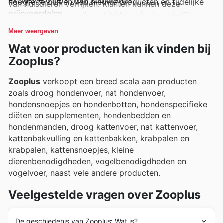
exclusive offers from top brands.
hoogte te blijven van nieuwe producten en tijdelijke
van huisdieren verrijken. Klanten kunnen deze
prijsvoordelen.
topmerken eenvoudig ontdekken via de wekelijkse
aanbiedingen, flyers en online catalogi, waar
Meer weergeven
regelmatig exclusieve deals en aantrekkelijke
Wat voor producten kan ik vinden bij
promoties te vinden zijn.
Zooplus?
Zooplus
verkoopt een breed scala aan producten
zoals droog hondenvoer, nat hondenvoer,
hondensnoepjes en hondenbotten, hondenspecifieke
diëten en supplementen, hondenbedden en
hondenmanden, droog kattenvoer, nat kattenvoer,
kattenbakvulling en kattenbakken, krabpalen en
krabpalen, kattensnoepjes, kleine
dierenbenodigdheden, vogelbenodigdheden en
vogelvoer, naast vele andere producten.
Veelgestelde vragen over Zooplus
De geschiedenis van Zooplus: Wat is?