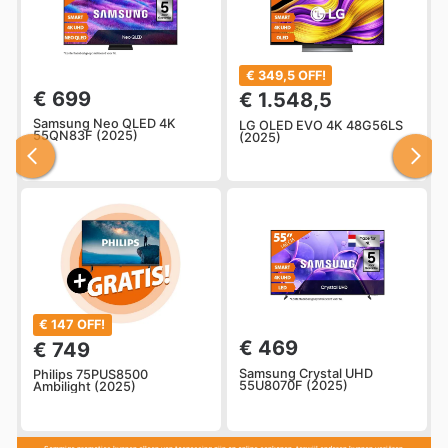
€ 349,5 OFF!
€ 699
€ 1.548,5
Samsung Neo QLED 4K
LG OLED EVO 4K 48G56LS
55QN83F (2025)
(2025)
€ 147 OFF!
€ 469
€ 749
Samsung Crystal UHD
Philips 75PUS8500
55U8070F (2025)
Ambilight (2025)